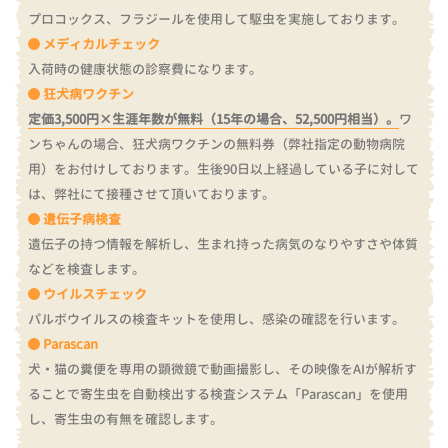
プロコックス、フラジールを使用して駆虫を実施しております。
メディカルチェック
入荷時の健康状態の診察費になります。
狂犬病ワクチン
定価3,500円×生涯年数が無料（15年の場合、52,500円相当）。
ワ
ンちゃんの場合、狂犬病ワクチンの無料券（弊社指定の動物病院
用）をお付けしております。
生後90日以上経過している子に対して
は、弊社にて接種させて頂いております。
遺伝子病検査
遺伝子の持つ情報を解析し、生まれ持った病気のなりやすさや体質
などを検査します。
ウイルスチェック
パルボウイルスの検査キットを使用し、感染の確認を行います。
Parascan
犬・猫の糞便を専用の顕微鏡で動画撮影し、その映像をAIが解析す
ることで寄生虫を自動検出する検査システム「Parascan」を使用
し、寄生虫の有無を確認します。