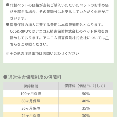
代替ペットの価格が当初ご購入いただいたペットのお求め価
格を超える場合、その差額分はお支払していただく必要がご
ざいます。
医療保険の加入に要する費用は本保障適用外となります。
Coo&RIKUではアニコム損害保険株式会社のペット保険をお
勧めしております。アニコム損害保険株式会社については
こ
ちら
をご参照ください。
※その他の注意事項はお問い合わせください
通常生命保障制度の保障料
※
保障料（価格
に対して）
保障期間
100ヶ月保障
50％
60ヶ月保障
40％
36ヶ月保障
35％
24ヶ月保障
30％