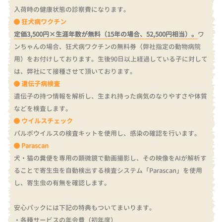
入荷時の健康状態の診察費になります。
狂犬病ワクチン
定価3,500円×生涯年数が無料（15年の場合、52,500円相当）。
ワ
ンちゃんの場合、狂犬病ワクチンの無料券（弊社指定の動物病院
用）をお付けしております。
生後90日以上経過している子に対して
は、弊社にて接種させて頂いております。
遺伝子病検査
遺伝子の持つ情報を解析し、生まれ持った病気のなりやすさや体質
などを検査します。
ウイルスチェック
パルボウイルスの検査キットを使用し、感染の確認を行います。
Parascan
犬・猫の糞便を専用の顕微鏡で動画撮影し、その映像をAIが解析す
ることで寄生虫を自動検出する検査システム「Parascan」を使用
し、寄生虫の有無を確認します。
安心パックには下記の特典もついてまいります。
・各種サービスの年会費（初年度）