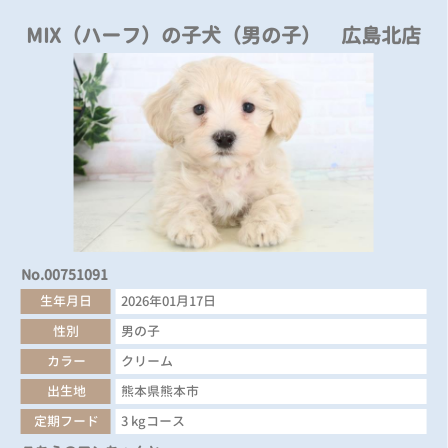
MIX（ハーフ）の子犬（男の子） 広島北店
No.00751091
生年月日
2026年01月17日
性別
男の子
カラー
クリーム
出生地
熊本県熊本市
定期フード
3 kgコース