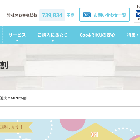
お
739,834
家族
お問い合わせ一覧
弊社のお客様総数
1
サービス
ご購入にあたり
Coo&RIKUの安心
特集・
%割
迎えMAX70%割