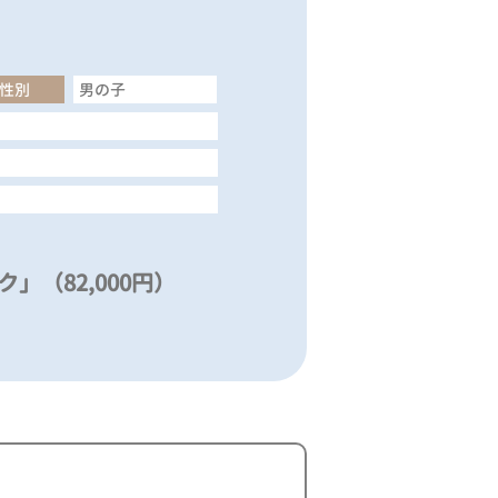
性別
男の子
」（82,000円）