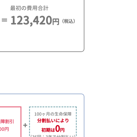
最初の費用合計
123,420
円
（税込）
100ヶ月の生命保障
分割払いにより
保障割引
0
500円
初期は
円
（36回：3年で分割払い）