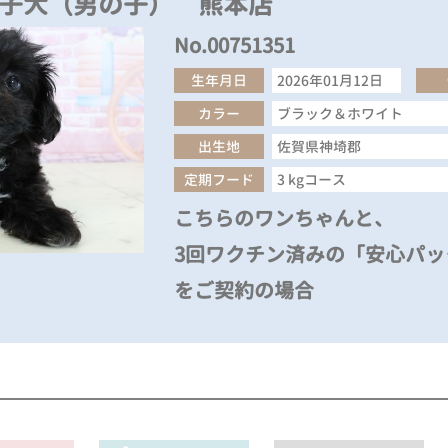
の子犬（男の子） 熊本店
No.00751351
生年月日
2026年01月12日
カラー
ブラック＆ホワイト
出生地
佐賀県神埼郡
定期フード
3 kgコース
こちらのワンちゃんと、
3回ワクチン済みの「安心パック
をご契約の場合