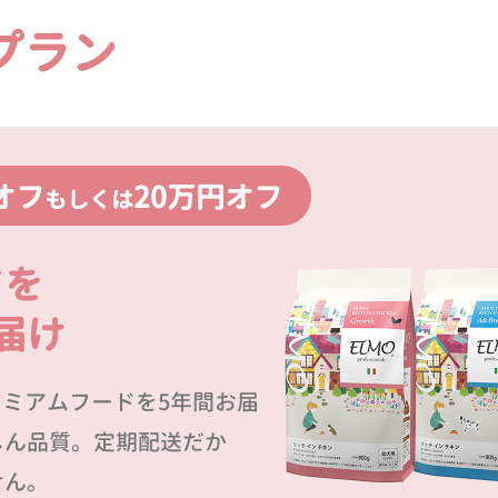
プラン
オフ
20万円オフ
もしくは
ドを
届け
プレミアムフードを5年間お届
しん品質。定期配送だか
せん。