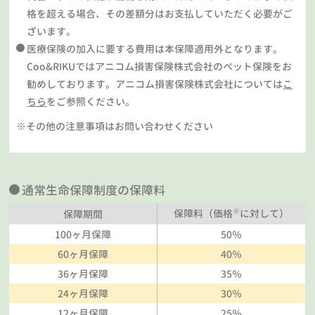
格を超える場合、その差額分はお支払していただく必要がご
ざいます。
医療保険の加入に要する費用は本保障適用外となります。
Coo&RIKUではアニコム損害保険株式会社のペット保険をお
勧めしております。アニコム損害保険株式会社については
こ
ちら
をご参照ください。
※その他の注意事項はお問い合わせください
通常生命保障制度の保障料
※
保障料（価格
に対して）
保障期間
100ヶ月保障
50％
60ヶ月保障
40％
36ヶ月保障
35％
24ヶ月保障
30％
12ヶ月保障
25％