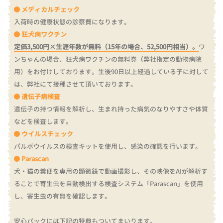
メディカルチェック
入荷時の健康状態の診察費になります。
狂犬病ワクチン
定価3,500円×生涯年数が無料（15年の場合、52,500円相当）。
ワ
ンちゃんの場合、狂犬病ワクチンの無料券（弊社指定の動物病院
用）をお付けしております。
生後90日以上経過している子に対して
は、弊社にて接種させて頂いております。
遺伝子病検査
遺伝子の持つ情報を解析し、生まれ持った病気のなりやすさや体質
などを検査します。
ウイルスチェック
パルボウイルスの検査キットを使用し、感染の確認を行います。
Parascan
犬・猫の糞便を専用の顕微鏡で動画撮影し、その映像をAIが解析す
ることで寄生虫を自動検出する検査システム「Parascan」を使用
し、寄生虫の有無を確認します。
安心パックには下記の特典もついてまいります。