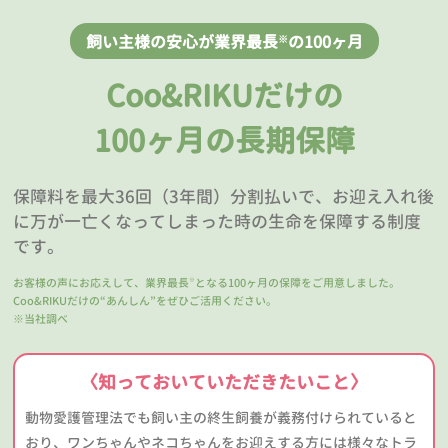
飼い主様の安心が業界最長
の100ヶ月
※
Coo&RIKUだけの
100ヶ月の長期保障
保障料を最大36回（3年間）分割払いで、お迎え入れ後
に万が一亡くなってしまった時の生命を保障する制度
です。
お客様の声にお応えして、業界最長
となる100ヶ月の保障をご用意しました。
※
Coo&RIKUだけの“あんしん”をぜひご活用ください。
※当社調べ
〈知っておいていただきたいこと〉
動物愛護管理法でも飼い主の終生飼養が義務付けられていると
おり、ワンちゃんやネコちゃんをお迎えする方には様々なトラ