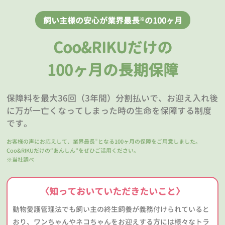
飼い主様の安心が業界最長
の100ヶ月
※
Coo&RIKUだけの
100ヶ月の長期保障
保障料を最大36回（3年間）分割払いで、お迎え入れ後
に万が一亡くなってしまった時の生命を保障する制度
です。
お客様の声にお応えして、業界最長
となる100ヶ月の保障をご用意しました。
※
Coo&RIKUだけの“あんしん”をぜひご活用ください。
※当社調べ
〈知っておいていただきたいこと〉
動物愛護管理法でも飼い主の終生飼養が義務付けられていると
おり、ワンちゃんやネコちゃんをお迎えする方には様々なトラ