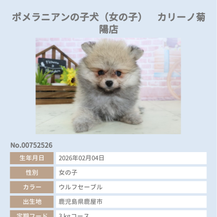
ポメラニアンの子犬（女の子） カリーノ菊
陽店
No.00752526
生年月日
2026年02月04日
性別
女の子
カラー
ウルフセーブル
出生地
鹿児島県鹿屋市
定期フード
3 kgコース