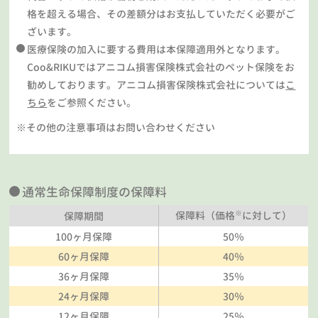
格を超える場合、その差額分はお支払していただく必要がご
ざいます。
医療保険の加入に要する費用は本保障適用外となります。
Coo&RIKUではアニコム損害保険株式会社のペット保険をお
勧めしております。アニコム損害保険株式会社については
こ
ちら
をご参照ください。
※その他の注意事項はお問い合わせください
通常生命保障制度の保障料
※
保障料（価格
に対して）
保障期間
100ヶ月保障
50％
60ヶ月保障
40％
36ヶ月保障
35％
24ヶ月保障
30％
12ヶ月保障
25％