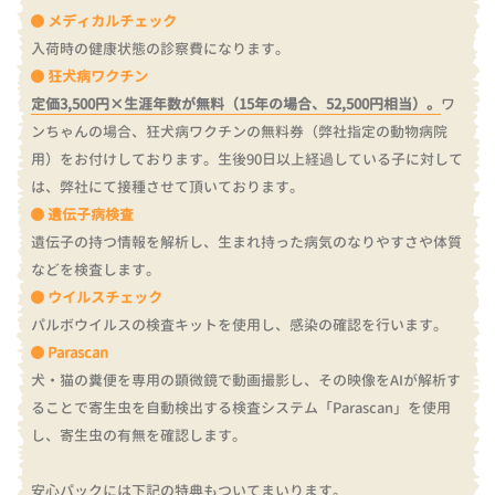
メディカルチェック
入荷時の健康状態の診察費になります。
狂犬病ワクチン
定価3,500円×生涯年数が無料（15年の場合、52,500円相当）。
ワ
ンちゃんの場合、狂犬病ワクチンの無料券（弊社指定の動物病院
用）をお付けしております。
生後90日以上経過している子に対して
は、弊社にて接種させて頂いております。
遺伝子病検査
遺伝子の持つ情報を解析し、生まれ持った病気のなりやすさや体質
などを検査します。
ウイルスチェック
パルボウイルスの検査キットを使用し、感染の確認を行います。
Parascan
犬・猫の糞便を専用の顕微鏡で動画撮影し、その映像をAIが解析す
ることで寄生虫を自動検出する検査システム「Parascan」を使用
し、寄生虫の有無を確認します。
安心パックには下記の特典もついてまいります。