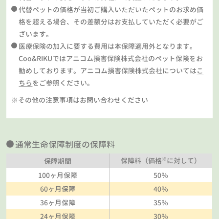
代替ペットの価格が当初ご購入いただいたペットのお求め価
格を超える場合、その差額分はお支払していただく必要がご
ざいます。
医療保険の加入に要する費用は本保障適用外となります。
Coo&RIKUではアニコム損害保険株式会社のペット保険をお
勧めしております。アニコム損害保険株式会社については
こ
ちら
をご参照ください。
※その他の注意事項はお問い合わせください
通常生命保障制度の保障料
※
保障料（価格
に対して）
保障期間
100ヶ月保障
50％
60ヶ月保障
40％
36ヶ月保障
35％
24ヶ月保障
30％