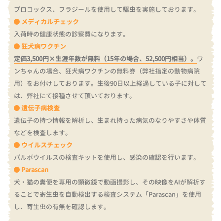
プロコックス、フラジールを使用して駆虫を実施しております。
メディカルチェック
入荷時の健康状態の診察費になります。
狂犬病ワクチン
定価3,500円×生涯年数が無料（15年の場合、52,500円相当）。
ワ
ンちゃんの場合、狂犬病ワクチンの無料券（弊社指定の動物病院
用）をお付けしております。
生後90日以上経過している子に対して
は、弊社にて接種させて頂いております。
遺伝子病検査
遺伝子の持つ情報を解析し、生まれ持った病気のなりやすさや体質
などを検査します。
ウイルスチェック
パルボウイルスの検査キットを使用し、感染の確認を行います。
Parascan
犬・猫の糞便を専用の顕微鏡で動画撮影し、その映像をAIが解析す
ることで寄生虫を自動検出する検査システム「Parascan」を使用
し、寄生虫の有無を確認します。