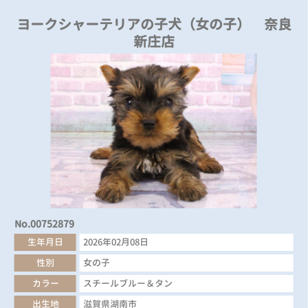
ヨークシャーテリアの子犬（女の子） 奈良
新庄店
No.00752879
生年月日
2026年02月08日
性別
女の子
カラー
スチールブルー＆タン
出生地
滋賀県湖南市