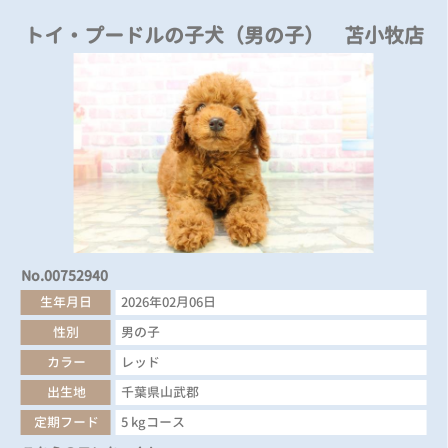
トイ・プードルの子犬（男の子） 苫小牧店
No.00752940
生年月日
2026年02月06日
性別
男の子
カラー
レッド
出生地
千葉県山武郡
定期フード
5 kgコース