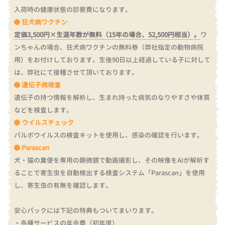
入荷時の健康状態の診察費になります。
狂犬病ワクチン
定価3,500円×生涯年数が無料（15年の場合、52,500円相当）。
ワ
ンちゃんの場合、狂犬病ワクチンの無料券（弊社指定の動物病院
用）をお付けしております。
生後90日以上経過している子に対して
は、弊社にて接種させて頂いております。
遺伝子病検査
遺伝子の持つ情報を解析し、生まれ持った病気のなりやすさや体質
などを検査します。
ウイルスチェック
パルボウイルスの検査キットを使用し、感染の確認を行います。
Parascan
犬・猫の糞便を専用の顕微鏡で動画撮影し、その映像をAIが解析す
ることで寄生虫を自動検出する検査システム「Parascan」を使用
し、寄生虫の有無を確認します。
安心パックには下記の特典もついてまいります。
・各種サービスの年会費（初年度）