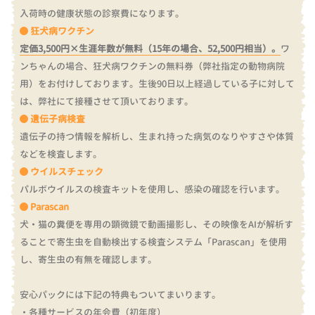
入荷時の健康状態の診察費になります。
狂犬病ワクチン
定価3,500円×生涯年数が無料（15年の場合、52,500円相当）。
ワ
ンちゃんの場合、狂犬病ワクチンの無料券（弊社指定の動物病院
用）をお付けしております。
生後90日以上経過している子に対して
は、弊社にて接種させて頂いております。
遺伝子病検査
遺伝子の持つ情報を解析し、生まれ持った病気のなりやすさや体質
などを検査します。
ウイルスチェック
パルボウイルスの検査キットを使用し、感染の確認を行います。
Parascan
犬・猫の糞便を専用の顕微鏡で動画撮影し、その映像をAIが解析す
ることで寄生虫を自動検出する検査システム「Parascan」を使用
し、寄生虫の有無を確認します。
安心パックには下記の特典もついてまいります。
・各種サービスの年会費（初年度）