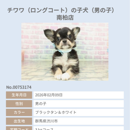
チワワ（ロングコート）の子犬（男の子）
南柏店
No.00753174
生年月日
2026年02月09日
性別
男の子
カラー
ブラックタン＆ホワイト
出生地
群馬県渋川市
定期フード
3 kgコース