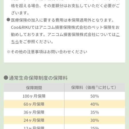
格を超える場合、その差額分はお支払していただく必要がご
ざいます。
医療保険の加入に要する費用は本保障適用外となります。
Coo&RIKUではアニコム損害保険株式会社のペット保険をお
勧めしております。アニコム損害保険株式会社については
こ
ちら
をご参照ください。
※その他の注意事項はお問い合わせください
通常生命保障制度の保障料
※
保障料（価格
に対して）
保障期間
100ヶ月保障
50％
60ヶ月保障
40％
36ヶ月保障
35％
24ヶ月保障
30％
12ヶ月保障
25％