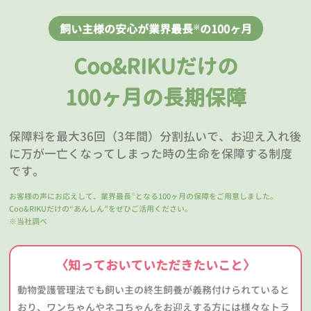
飼い主様の安心が業界最長
の100ヶ月
※
Coo&RIKUだけの
100ヶ月の長期保障
保障料を最大36回（3年間）分割払いで、お迎え入れ後
に万が一亡くなってしまった時の生命を保障する制度
です。
お客様の声にお応えして、業界最長
となる100ヶ月の保障をご用意しました。
※
Coo&RIKUだけの“あんしん”をぜひご活用ください。
※当社調べ
〈知っておいていただきたいこと〉
動物愛護管理法でも飼い主の終生飼養が義務付けられていると
おり、ワンちゃんやネコちゃんをお迎えする方には様々なトラ