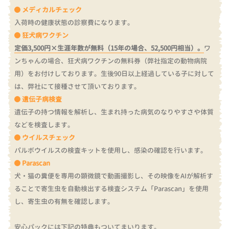
メディカルチェック
入荷時の健康状態の診察費になります。
狂犬病ワクチン
定価3,500円×生涯年数が無料（15年の場合、52,500円相当）。
ワ
ンちゃんの場合、狂犬病ワクチンの無料券（弊社指定の動物病院
用）をお付けしております。
生後90日以上経過している子に対して
は、弊社にて接種させて頂いております。
遺伝子病検査
遺伝子の持つ情報を解析し、生まれ持った病気のなりやすさや体質
などを検査します。
ウイルスチェック
パルボウイルスの検査キットを使用し、感染の確認を行います。
Parascan
犬・猫の糞便を専用の顕微鏡で動画撮影し、その映像をAIが解析す
ることで寄生虫を自動検出する検査システム「Parascan」を使用
し、寄生虫の有無を確認します。
安心パックには下記の特典もついてまいります。