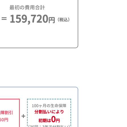
最初の費用合計
159,720
円
（税込）
100ヶ月の生命保障
分割払いにより
保障割引
0
250円
初期は
円
（36回：3年で分割払い）