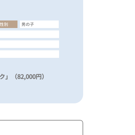
性別
男の子
」（82,000円）