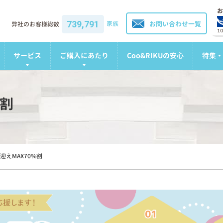
お
739,791
家族
お問い合わせ一覧
弊社のお客様総数
1
サービス
ご購入にあたり
Coo&RIKUの安心
特集・
%割
迎えMAX70%割