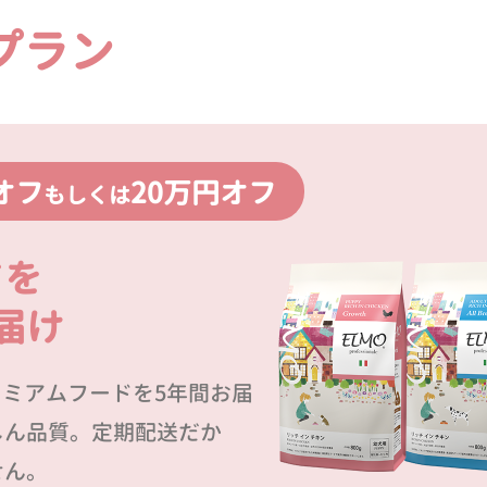
プラン
オフ
20万円オフ
もしくは
ドを
届け
プレミアムフードを5年間お届
しん品質。定期配送だか
せん。