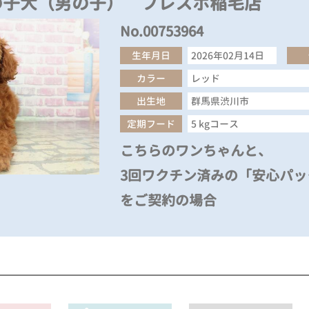
の子犬（男の子） フレスポ稲毛店
No.00753964
生年月日
2026年02月14日
カラー
レッド
出生地
群馬県渋川市
定期フード
5 kgコース
こちらのワンちゃんと、
3回ワクチン済みの「安心パック
をご契約の場合