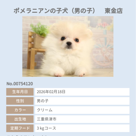
ポメラニアンの子犬（男の子） 東金店
No.00754120
生年月日
2026年02月18日
性別
男の子
カラー
クリーム
出生地
三重県津市
定期フード
3 kgコース