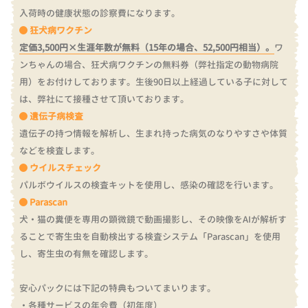
入荷時の健康状態の診察費になります。
狂犬病ワクチン
定価3,500円×生涯年数が無料（15年の場合、52,500円相当）。
ワ
ンちゃんの場合、狂犬病ワクチンの無料券（弊社指定の動物病院
用）をお付けしております。
生後90日以上経過している子に対して
は、弊社にて接種させて頂いております。
遺伝子病検査
遺伝子の持つ情報を解析し、生まれ持った病気のなりやすさや体質
などを検査します。
ウイルスチェック
パルボウイルスの検査キットを使用し、感染の確認を行います。
Parascan
犬・猫の糞便を専用の顕微鏡で動画撮影し、その映像をAIが解析す
ることで寄生虫を自動検出する検査システム「Parascan」を使用
し、寄生虫の有無を確認します。
安心パックには下記の特典もついてまいります。
・各種サービスの年会費（初年度）