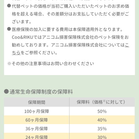
代替ペットの価格が当初ご購入いただいたペットのお求め価
格を超える場合、その差額分はお支払していただく必要がご
ざいます。
医療保険の加入に要する費用は本保障適用外となります。
Coo&RIKUではアニコム損害保険株式会社のペット保険をお
勧めしております。アニコム損害保険株式会社については
こ
ちら
をご参照ください。
※その他の注意事項はお問い合わせください
通常生命保障制度の保障料
※
保障料（価格
に対して）
保障期間
100ヶ月保障
50％
60ヶ月保障
40％
36ヶ月保障
35％
24ヶ月保障
30％