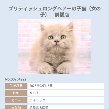
ブリティッシュロングヘアーの子猫（女の
子） 前橋店
No.00754222
生年月日
2026年02月15日
性別
女の子
カラー
ライラック
出生地
徳島県名西郡