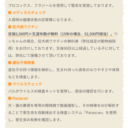
プロコックス、フラジールを使用して駆虫を実施しております。
メディカルチェック
入荷時の健康状態の診察費になります。
狂犬病ワクチン
定価3,500円×生涯年数が無料（15年の場合、52,500円相当）。
ワ
ンちゃんの場合、狂犬病ワクチンの無料券（弊社指定の動物病院
用）をお付けしております。
生後90日以上経過している子に対して
は、弊社にて接種させて頂いております。
遺伝子病検査
遺伝子の持つ情報を解析し、生まれ持った病気のなりやすさや体質
などを検査します。
ウイルスチェック
パルボウイルスの検査キットを使用し、感染の確認を行います。
Parascan
犬・猫の糞便を専用の顕微鏡で動画撮影し、その映像をAIが解析す
ることで寄生虫を自動検出する検査システム「Parascan」を使用
し、寄生虫の有無を確認します。