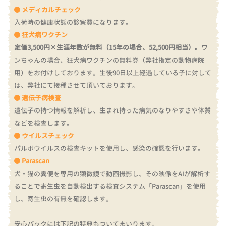
メディカルチェック
入荷時の健康状態の診察費になります。
狂犬病ワクチン
定価3,500円×生涯年数が無料（15年の場合、52,500円相当）。
ワ
ンちゃんの場合、狂犬病ワクチンの無料券（弊社指定の動物病院
用）をお付けしております。
生後90日以上経過している子に対して
は、弊社にて接種させて頂いております。
遺伝子病検査
遺伝子の持つ情報を解析し、生まれ持った病気のなりやすさや体質
などを検査します。
ウイルスチェック
パルボウイルスの検査キットを使用し、感染の確認を行います。
Parascan
犬・猫の糞便を専用の顕微鏡で動画撮影し、その映像をAIが解析す
ることで寄生虫を自動検出する検査システム「Parascan」を使用
し、寄生虫の有無を確認します。
安心パックには下記の特典もついてまいります。