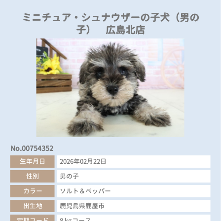
ミニチュア・シュナウザーの子犬（男の
子） 広島北店
No.00754352
生年月日
2026年02月22日
性別
男の子
カラー
ソルト＆ペッパー
出生地
鹿児島県鹿屋市
定期フード
8 kgコース