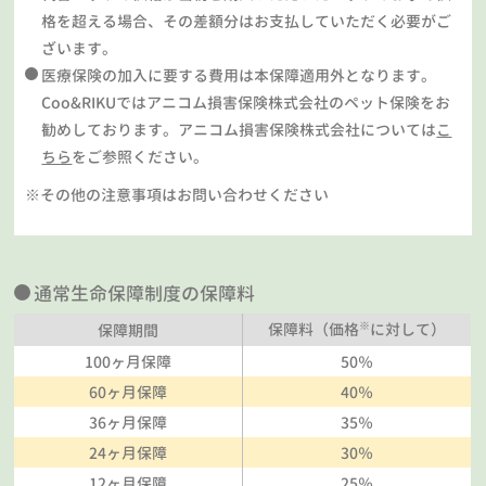
格を超える場合、その差額分はお支払していただく必要がご
ざいます。
医療保険の加入に要する費用は本保障適用外となります。
Coo&RIKUではアニコム損害保険株式会社のペット保険をお
勧めしております。アニコム損害保険株式会社については
こ
ちら
をご参照ください。
※その他の注意事項はお問い合わせください
通常生命保障制度の保障料
※
保障料（価格
に対して）
保障期間
100ヶ月保障
50％
60ヶ月保障
40％
36ヶ月保障
35％
24ヶ月保障
30％
12ヶ月保障
25％