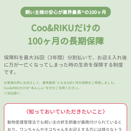
飼い主様の安心が業界最長
の100ヶ月
※
Coo&RIKUだけの
100ヶ月の長期保障
保障料を最大36回（3年間）分割払いで、お迎え入れ後
に万が一亡くなってしまった時の生命を保障する制度
です。
お客様の声にお応えして、業界最長
となる100ヶ月の保障をご用意しました。
※
Coo&RIKUだけの“あんしん”をぜひご活用ください。
※当社調べ
〈知っておいていただきたいこと〉
動物愛護管理法でも飼い主の終生飼養が義務付けられていると
おり、ワンちゃんやネコちゃんをお迎えする方には様々なトラ