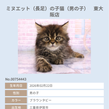
ミヌエット（長足）の子猫（男の子） 東大
阪店
No.00754443
生年月日
2026年02月22日
性別
男の子
カラー
ブラウンタビー
出生地
三重県伊賀市