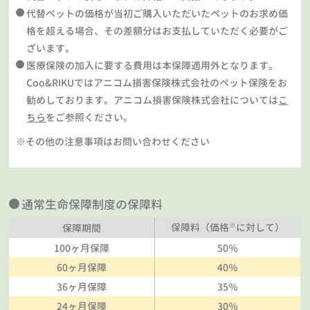
代替ペットの価格が当初ご購入いただいたペットのお求め価
格を超える場合、その差額分はお支払していただく必要がご
ざいます。
医療保険の加入に要する費用は本保障適用外となります。
Coo&RIKUではアニコム損害保険株式会社のペット保険をお
勧めしております。アニコム損害保険株式会社については
こ
ちら
をご参照ください。
※その他の注意事項はお問い合わせください
通常生命保障制度の保障料
※
保障料（価格
に対して）
保障期間
100ヶ月保障
50％
60ヶ月保障
40％
36ヶ月保障
35％
24ヶ月保障
30％