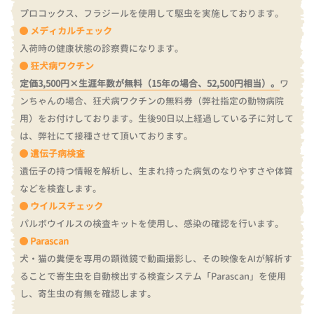
プロコックス、フラジールを使用して駆虫を実施しております。
メディカルチェック
入荷時の健康状態の診察費になります。
狂犬病ワクチン
定価3,500円×生涯年数が無料（15年の場合、52,500円相当）。
ワ
ンちゃんの場合、狂犬病ワクチンの無料券（弊社指定の動物病院
用）をお付けしております。
生後90日以上経過している子に対して
は、弊社にて接種させて頂いております。
遺伝子病検査
遺伝子の持つ情報を解析し、生まれ持った病気のなりやすさや体質
などを検査します。
ウイルスチェック
パルボウイルスの検査キットを使用し、感染の確認を行います。
Parascan
犬・猫の糞便を専用の顕微鏡で動画撮影し、その映像をAIが解析す
ることで寄生虫を自動検出する検査システム「Parascan」を使用
し、寄生虫の有無を確認します。