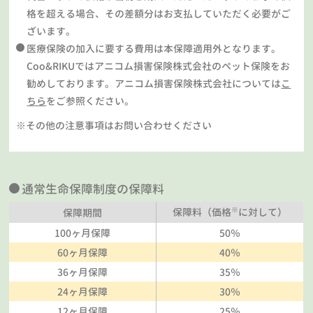
格を超える場合、その差額分はお支払していただく必要がご
ざいます。
医療保険の加入に要する費用は本保障適用外となります。
Coo&RIKUではアニコム損害保険株式会社のペット保険をお
勧めしております。アニコム損害保険株式会社については
こ
ちら
をご参照ください。
※その他の注意事項はお問い合わせください
通常生命保障制度の保障料
※
保障料（価格
に対して）
保障期間
100ヶ月保障
50％
60ヶ月保障
40％
36ヶ月保障
35％
24ヶ月保障
30％
12ヶ月保障
25％