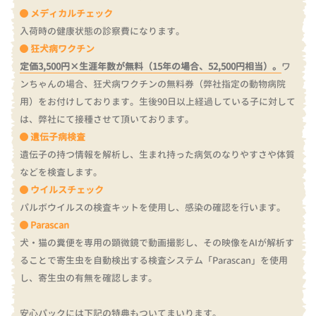
メディカルチェック
入荷時の健康状態の診察費になります。
狂犬病ワクチン
定価3,500円×生涯年数が無料（15年の場合、52,500円相当）。
ワ
ンちゃんの場合、狂犬病ワクチンの無料券（弊社指定の動物病院
用）をお付けしております。
生後90日以上経過している子に対して
は、弊社にて接種させて頂いております。
遺伝子病検査
遺伝子の持つ情報を解析し、生まれ持った病気のなりやすさや体質
などを検査します。
ウイルスチェック
パルボウイルスの検査キットを使用し、感染の確認を行います。
Parascan
犬・猫の糞便を専用の顕微鏡で動画撮影し、その映像をAIが解析す
ることで寄生虫を自動検出する検査システム「Parascan」を使用
し、寄生虫の有無を確認します。
安心パックには下記の特典もついてまいります。