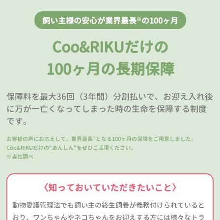
飼い主様の安心が業界最長
の100ヶ月
※
Coo&RIKUだけの
100ヶ月の長期保障
保障料を最大36回（3年間）分割払いで、お迎え入れ後
に万が一亡くなってしまった時の生命を保障する制度
です。
お客様の声にお応えして、業界最長
となる100ヶ月の保障をご用意しました。
※
Coo&RIKUだけの“あんしん”をぜひご活用ください。
※当社調べ
〈知っておいていただきたいこと〉
動物愛護管理法でも飼い主の終生飼養が義務付けられていると
おり、ワンちゃんやネコちゃんをお迎えする方には様々なトラ