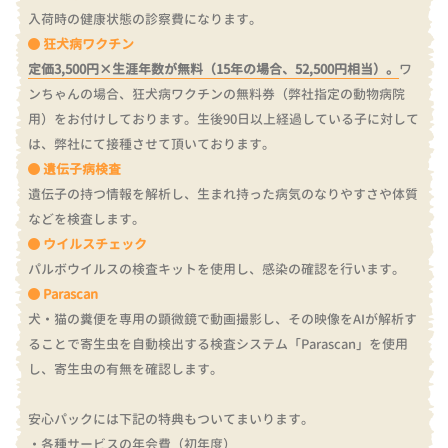
入荷時の健康状態の診察費になります。
狂犬病ワクチン
定価3,500円×生涯年数が無料（15年の場合、52,500円相当）。
ワ
ンちゃんの場合、狂犬病ワクチンの無料券（弊社指定の動物病院
用）をお付けしております。
生後90日以上経過している子に対して
は、弊社にて接種させて頂いております。
遺伝子病検査
遺伝子の持つ情報を解析し、生まれ持った病気のなりやすさや体質
などを検査します。
ウイルスチェック
パルボウイルスの検査キットを使用し、感染の確認を行います。
Parascan
犬・猫の糞便を専用の顕微鏡で動画撮影し、その映像をAIが解析す
ることで寄生虫を自動検出する検査システム「Parascan」を使用
し、寄生虫の有無を確認します。
安心パックには下記の特典もついてまいります。
・各種サービスの年会費（初年度）