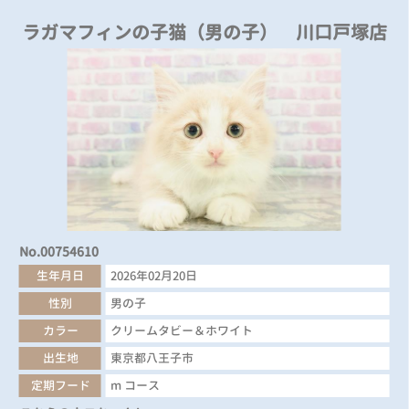
ラガマフィンの子猫（男の子） 川口戸塚店
No.00754610
生年月日
2026年02月20日
性別
男の子
カラー
クリームタビー＆ホワイト
出生地
東京都八王子市
定期フード
m コース