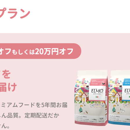
プラン
オフ
20万円オフ
もしくは
ドを
届け
プレミアムフードを5年間お届
しん品質。定期配送だか
せん。