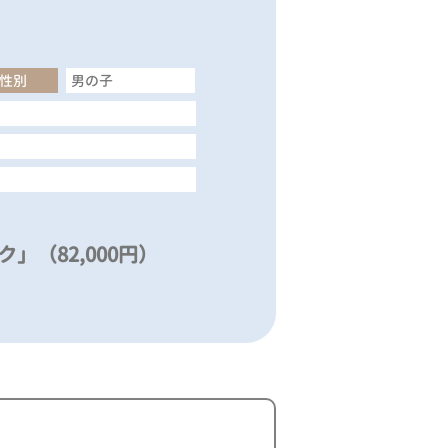
性別
男の子
」（82,000円）