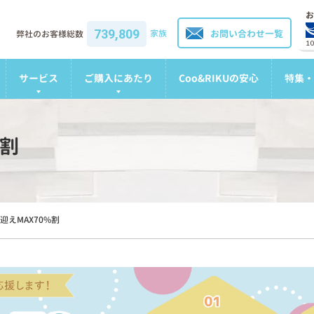
お
739,809
家族
お問い合わせ一覧
弊社のお客様総数
1
サービス
ご購入にあたり
Coo&RIKUの安心
特集・
%割
迎えMAX70%割