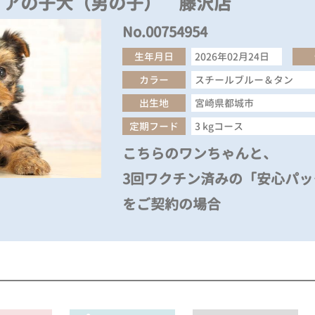
リアの子犬（男の子） 藤沢店
No.00754954
生年月日
2026年02月24日
カラー
スチールブルー＆タン
出生地
宮崎県都城市
定期フード
3 kgコース
こちらのワンちゃんと、
3回ワクチン済みの「安心パック
をご契約の場合