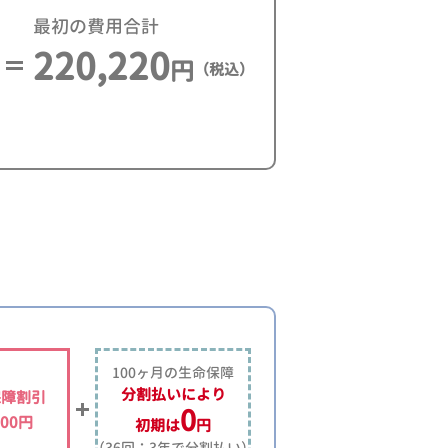
最初の費用合計
220,220
円
（税込）
100ヶ月の生命保障
分割払いにより
保障割引
0
500円
初期は
円
（36回：3年で分割払い）