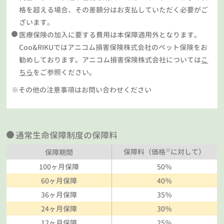
格を超える場合、その差額分はお支払していただく必要がご
ざいます。
医療保険の加入に要する費用は本保障適用外となります。
Coo&RIKUではアニコム損害保険株式会社のペット保険をお
勧めしております。アニコム損害保険株式会社については
こ
ちら
をご参照ください。
※その他の注意事項はお問い合わせください
通常生命保障制度の保障料
※
保障料（価格
に対して）
保障期間
100ヶ月保障
50％
60ヶ月保障
40％
36ヶ月保障
35％
24ヶ月保障
30％
12ヶ月保障
25％