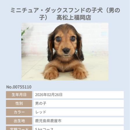
ミニチュア・ダックスフンドの子犬（男の
子） 高松上福岡店
No.00755110
生年月日
2026年02月26日
性別
男の子
カラー
レッド
出生地
鹿児島県鹿屋市
定期フード
5 kgコース