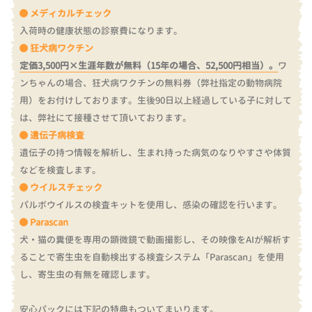
メディカルチェック
入荷時の健康状態の診察費になります。
狂犬病ワクチン
定価3,500円×生涯年数が無料（15年の場合、52,500円相当）。
ワ
ンちゃんの場合、狂犬病ワクチンの無料券（弊社指定の動物病院
用）をお付けしております。
生後90日以上経過している子に対して
は、弊社にて接種させて頂いております。
遺伝子病検査
遺伝子の持つ情報を解析し、生まれ持った病気のなりやすさや体質
などを検査します。
ウイルスチェック
パルボウイルスの検査キットを使用し、感染の確認を行います。
Parascan
犬・猫の糞便を専用の顕微鏡で動画撮影し、その映像をAIが解析す
ることで寄生虫を自動検出する検査システム「Parascan」を使用
し、寄生虫の有無を確認します。
安心パックには下記の特典もついてまいります。