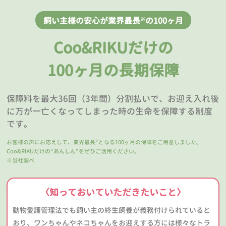
飼い主様の安心が業界最長
の100ヶ月
※
Coo&RIKUだけの
100ヶ月の長期保障
保障料を最大36回（3年間）分割払いで、お迎え入れ後
に万が一亡くなってしまった時の生命を保障する制度
です。
お客様の声にお応えして、業界最長
となる100ヶ月の保障をご用意しました。
※
Coo&RIKUだけの“あんしん”をぜひご活用ください。
※当社調べ
〈知っておいていただきたいこと〉
動物愛護管理法でも飼い主の終生飼養が義務付けられていると
おり、ワンちゃんやネコちゃんをお迎えする方には様々なトラ