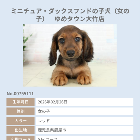
ミニチュア・ダックスフンドの子犬（女の
子） ゆめタウン大竹店
No.00755111
生年月日
2026年02月26日
性別
女の子
カラー
レッド
出生地
鹿児島県鹿屋市
定期フード
5 kgコース