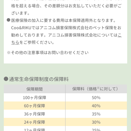
格を超える場合、その差額分はお支払していただく必要がご
ざいます。
医療保険の加入に要する費用は本保障適用外となります。
Coo&RIKUではアニコム損害保険株式会社のペット保険をお
勧めしております。アニコム損害保険株式会社については
こ
ちら
をご参照ください。
※その他の注意事項はお問い合わせください
通常生命保障制度の保障料
※
保障料（価格
に対して）
保障期間
100ヶ月保障
50％
60ヶ月保障
40％
36ヶ月保障
35％
24ヶ月保障
30％
12ヶ月保障
25％