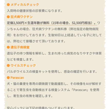
メディカルチェック
入荷時の健康状態の診察費になります。
狂犬病ワクチン
定価3,500円×生涯年数が無料（15年の場合、52,500円相当）。
ワ
ンちゃんの場合、狂犬病ワクチンの無料券（弊社指定の動物病院
用）をお付けしております。
生後90日以上経過している子に対して
は、弊社にて接種させて頂いております。
遺伝子病検査
遺伝子の持つ情報を解析し、生まれ持った病気のなりやすさや体質
などを検査します。
ウイルスチェック
パルボウイルスの検査キットを使用し、感染の確認を行います。
Parascan
犬・猫の糞便を専用の顕微鏡で動画撮影し、その映像をAIが解析す
ることで寄生虫を自動検出する検査システム「Parascan」を使用
し、寄生虫の有無を確認します。
安心パックには下記の特典もついてまいります。