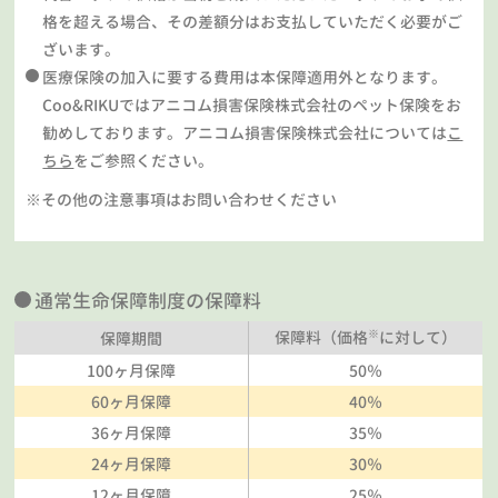
格を超える場合、その差額分はお支払していただく必要がご
ざいます。
医療保険の加入に要する費用は本保障適用外となります。
Coo&RIKUではアニコム損害保険株式会社のペット保険をお
勧めしております。アニコム損害保険株式会社については
こ
ちら
をご参照ください。
※その他の注意事項はお問い合わせください
通常生命保障制度の保障料
※
保障料（価格
に対して）
保障期間
100ヶ月保障
50％
60ヶ月保障
40％
36ヶ月保障
35％
24ヶ月保障
30％
12ヶ月保障
25％