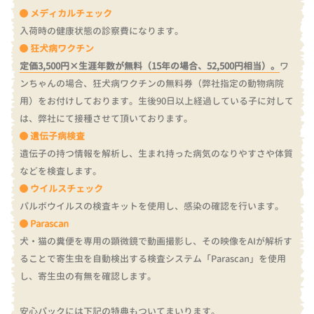
メディカルチェック
入荷時の健康状態の診察費になります。
狂犬病ワクチン
定価3,500円×生涯年数が無料（15年の場合、52,500円相当）。
ワ
ンちゃんの場合、狂犬病ワクチンの無料券（弊社指定の動物病院
用）をお付けしております。
生後90日以上経過している子に対して
は、弊社にて接種させて頂いております。
遺伝子病検査
遺伝子の持つ情報を解析し、生まれ持った病気のなりやすさや体質
などを検査します。
ウイルスチェック
パルボウイルスの検査キットを使用し、感染の確認を行います。
Parascan
犬・猫の糞便を専用の顕微鏡で動画撮影し、その映像をAIが解析す
ることで寄生虫を自動検出する検査システム「Parascan」を使用
し、寄生虫の有無を確認します。
安心パックには下記の特典もついてまいります。