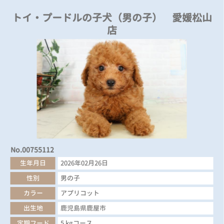
トイ・プードルの子犬（男の子） 愛媛松山
店
No.00755112
生年月日
2026年02月26日
性別
男の子
カラー
アプリコット
出生地
鹿児島県鹿屋市
定期フード
5 kgコース