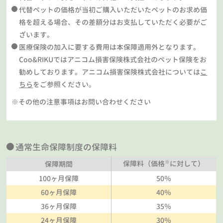
代替ペットの価格が当初ご購入いただいたペットのお求め価
格を超える場合、その差額分はお支払していただく必要がご
ざいます。
医療保険の加入に要する費用は本保障適用外となります。
Coo&RIKUではアニコム損害保険株式会社のペット保険をお
勧めしております。アニコム損害保険株式会社については
こ
ちら
をご参照ください。
※その他の注意事項はお問い合わせください
通常生命保障制度の保障料
※
保障料（価格
に対して）
保障期間
100ヶ月保障
50％
60ヶ月保障
40％
36ヶ月保障
35％
24ヶ月保障
30％