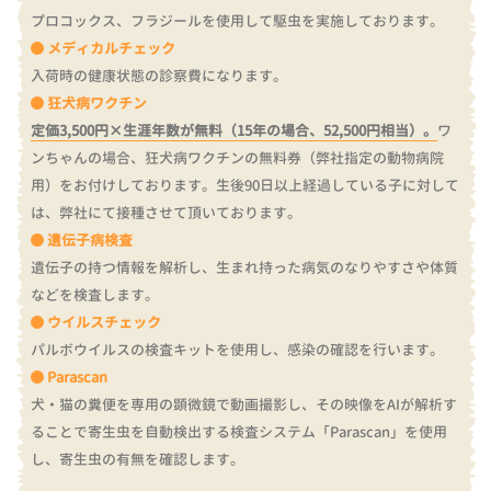
プロコックス、フラジールを使用して駆虫を実施しております。
メディカルチェック
入荷時の健康状態の診察費になります。
狂犬病ワクチン
定価3,500円×生涯年数が無料（15年の場合、52,500円相当）。
ワ
ンちゃんの場合、狂犬病ワクチンの無料券（弊社指定の動物病院
用）をお付けしております。
生後90日以上経過している子に対して
は、弊社にて接種させて頂いております。
遺伝子病検査
遺伝子の持つ情報を解析し、生まれ持った病気のなりやすさや体質
などを検査します。
ウイルスチェック
パルボウイルスの検査キットを使用し、感染の確認を行います。
Parascan
犬・猫の糞便を専用の顕微鏡で動画撮影し、その映像をAIが解析す
ることで寄生虫を自動検出する検査システム「Parascan」を使用
し、寄生虫の有無を確認します。