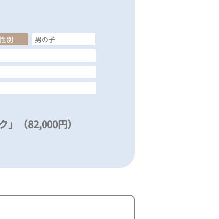
性別
男の子
」（82,000円）