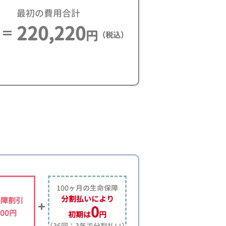
最初の費用合計
220,220
円
（税込）
100ヶ月の生命保障
分割払いにより
保障割引
0
500円
初期は
円
（36回：3年で分割払い）