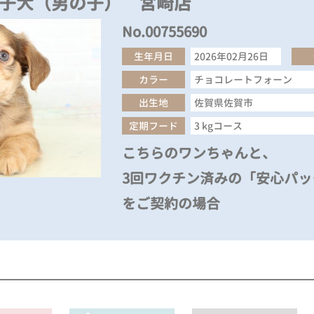
の子犬（男の子） 宮崎店
No.00755690
生年月日
2026年02月26日
カラー
チョコレートフォーン
出生地
佐賀県佐賀市
定期フード
3 kgコース
こちらのワンちゃんと、
3回ワクチン済みの「安心パック
をご契約の場合