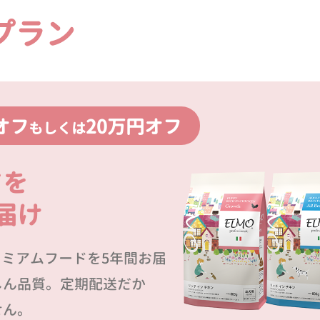
プラン
オフ
20万円オフ
もしくは
ドを
届け
プレミアムフードを5年間お届
しん品質。定期配送だか
せん。