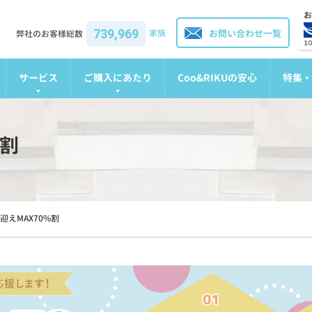
お
739,969
家族
お問い合わせ一覧
弊社のお客様総数
1
サービス
ご購入にあたり
Coo&RIKUの安心
特集・
%割
迎えMAX70%割