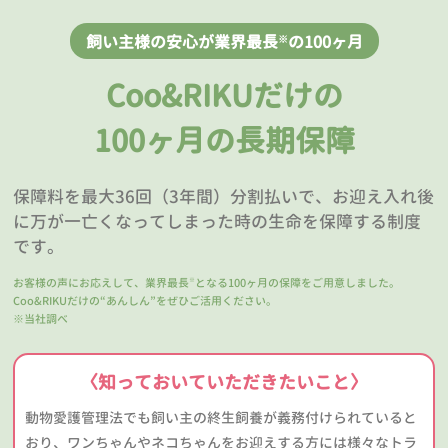
飼い主様の安心が業界最長
の100ヶ月
※
Coo&RIKUだけの
100ヶ月の長期保障
保障料を最大36回（3年間）分割払いで、お迎え入れ後
に万が一亡くなってしまった時の生命を保障する制度
です。
お客様の声にお応えして、業界最長
となる100ヶ月の保障をご用意しました。
※
Coo&RIKUだけの“あんしん”をぜひご活用ください。
※当社調べ
〈知っておいていただきたいこと〉
動物愛護管理法でも飼い主の終生飼養が義務付けられていると
おり、ワンちゃんやネコちゃんをお迎えする方には様々なトラ