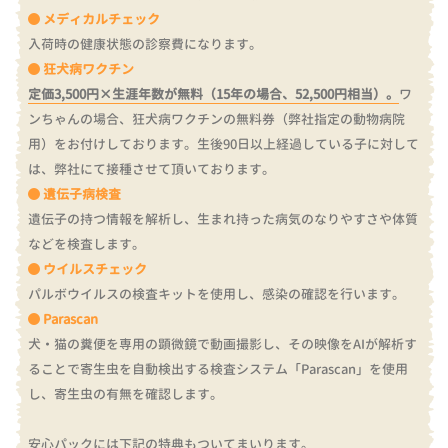
メディカルチェック
入荷時の健康状態の診察費になります。
狂犬病ワクチン
定価3,500円×生涯年数が無料（15年の場合、52,500円相当）。
ワ
ンちゃんの場合、狂犬病ワクチンの無料券（弊社指定の動物病院
用）をお付けしております。
生後90日以上経過している子に対して
は、弊社にて接種させて頂いております。
遺伝子病検査
遺伝子の持つ情報を解析し、生まれ持った病気のなりやすさや体質
などを検査します。
ウイルスチェック
パルボウイルスの検査キットを使用し、感染の確認を行います。
Parascan
犬・猫の糞便を専用の顕微鏡で動画撮影し、その映像をAIが解析す
ることで寄生虫を自動検出する検査システム「Parascan」を使用
し、寄生虫の有無を確認します。
安心パックには下記の特典もついてまいります。