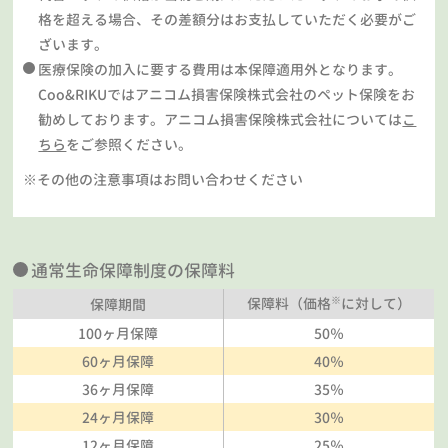
格を超える場合、その差額分はお支払していただく必要がご
ざいます。
医療保険の加入に要する費用は本保障適用外となります。
Coo&RIKUではアニコム損害保険株式会社のペット保険をお
勧めしております。アニコム損害保険株式会社については
こ
ちら
をご参照ください。
※その他の注意事項はお問い合わせください
通常生命保障制度の保障料
※
保障料（価格
に対して）
保障期間
100ヶ月保障
50％
60ヶ月保障
40％
36ヶ月保障
35％
24ヶ月保障
30％
12ヶ月保障
25％