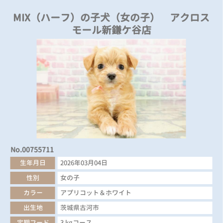
MIX（ハーフ）の子犬（女の子） アクロス
モール新鎌ケ谷店
No.00755711
生年月日
2026年03月04日
性別
女の子
カラー
アプリコット＆ホワイト
出生地
茨城県古河市
定期フード
3 kgコース