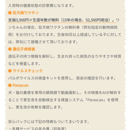
入荷時の健康状態の診察費になります。
狂犬病ワクチン
定価3,500円×生涯年数が無料（15年の場合、52,500円相当）。
ワ
ンちゃんの場合、狂犬病ワクチンの無料券（弊社指定の動物病院
用）をお付けしております。
生後90日以上経過している子に対して
は、弊社にて接種させて頂いております。
遺伝子病検査
遺伝子の持つ情報を解析し、生まれ持った病気のなりやすさや体質
などを検査します。
ウイルスチェック
パルボウイルスの検査キットを使用し、感染の確認を行います。
Parascan
犬・猫の糞便を専用の顕微鏡で動画撮影し、その映像をAIが解析す
ることで寄生虫を自動検出する検査システム「Parascan」を使用
し、寄生虫の有無を確認します。
安心パックには下記の特典もついてまいります。
・各種サービスの年会費（初年度）