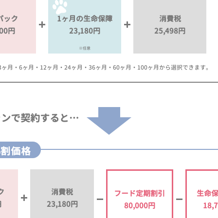
パック
1ヶ月の生命保障
消費税
000円
23,180円
25,498円
※任意
月・6ヶ月・12ヶ月・24ヶ月・36ヶ月・60ヶ月・100ヶ月から選択できます。
ランで
契約すると…
%割価格
ク
消費税
フード定期割引
生命
円
23,180円
80,000円
18,