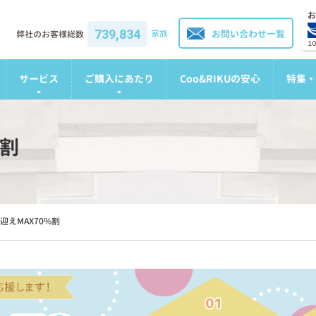
お
739,834
家族
お問い合わせ一覧
弊社のお客様総数
1
サービス
ご購入にあたり
Coo&RIKUの安心
特集・
%割
迎えMAX70%割