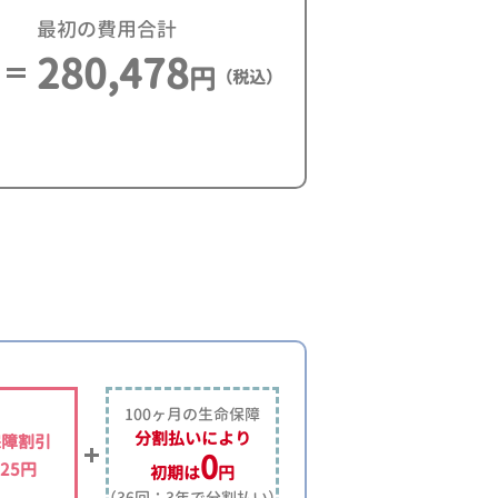
最初の費用合計
280,478
円
（税込）
100ヶ月の生命保障
分割払いにより
保障割引
0
725円
初期は
円
（36回：3年で分割払い）