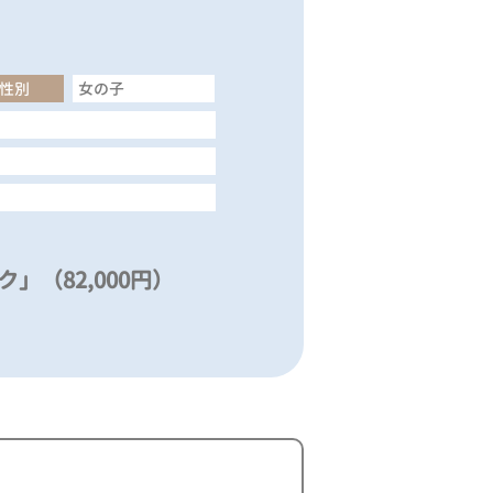
性別
女の子
」（82,000円）