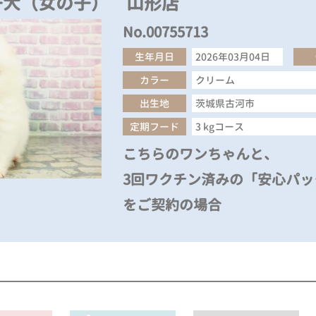
子犬（女の子） 山形店
No.00755713
生年月日
2026年03月04日
カラー
クリーム
出生地
茨城県古河市
定期フード
3 kgコース
こちらのワンちゃんと、
3回ワクチン済みの「安心パック
をご契約の場合