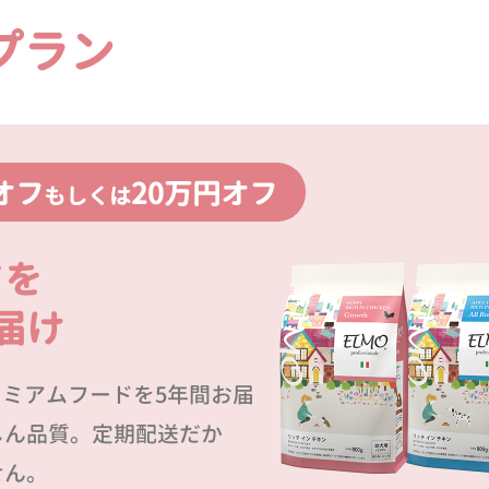
プラン
オフ
20万円オフ
もしくは
ドを
届け
プレミアムフードを5年間お届
しん品質。定期配送だか
せん。