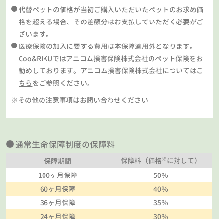
代替ペットの価格が当初ご購入いただいたペットのお求め価
格を超える場合、その差額分はお支払していただく必要がご
ざいます。
医療保険の加入に要する費用は本保障適用外となります。
Coo&RIKUではアニコム損害保険株式会社のペット保険をお
勧めしております。アニコム損害保険株式会社については
こ
ちら
をご参照ください。
※その他の注意事項はお問い合わせください
通常生命保障制度の保障料
※
保障料（価格
に対して）
保障期間
100ヶ月保障
50％
60ヶ月保障
40％
36ヶ月保障
35％
24ヶ月保障
30％