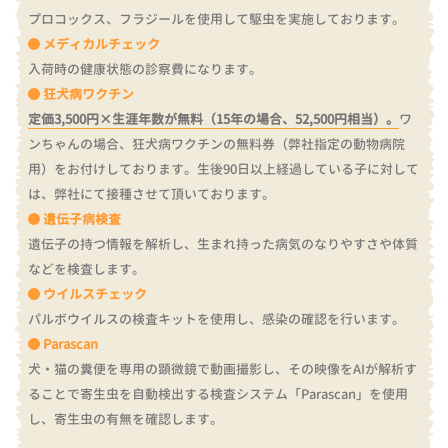
プロコックス、フラジールを使用して駆虫を実施しております。
メディカルチェック
入荷時の健康状態の診察費になります。
狂犬病ワクチン
定価3,500円×生涯年数が無料（15年の場合、52,500円相当）。
ワ
ンちゃんの場合、狂犬病ワクチンの無料券（弊社指定の動物病院
用）をお付けしております。
生後90日以上経過している子に対して
は、弊社にて接種させて頂いております。
遺伝子病検査
遺伝子の持つ情報を解析し、生まれ持った病気のなりやすさや体質
などを検査します。
ウイルスチェック
パルボウイルスの検査キットを使用し、感染の確認を行います。
Parascan
犬・猫の糞便を専用の顕微鏡で動画撮影し、その映像をAIが解析す
ることで寄生虫を自動検出する検査システム「Parascan」を使用
し、寄生虫の有無を確認します。