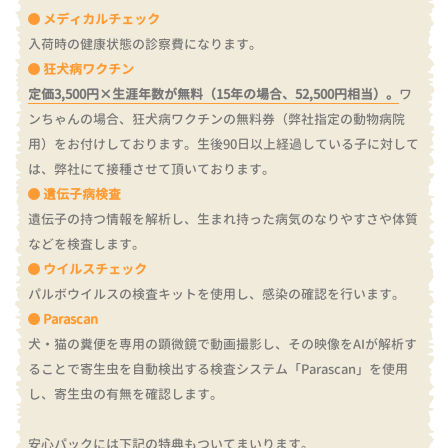
メディカルチェック
入荷時の健康状態の診察費になります。
狂犬病ワクチン
定価3,500円×生涯年数が無料（15年の場合、52,500円相当）。
ワ
ンちゃんの場合、狂犬病ワクチンの無料券（弊社指定の動物病院
用）をお付けしております。
生後90日以上経過している子に対して
は、弊社にて接種させて頂いております。
遺伝子病検査
遺伝子の持つ情報を解析し、生まれ持った病気のなりやすさや体質
などを検査します。
ウイルスチェック
パルボウイルスの検査キットを使用し、感染の確認を行います。
Parascan
犬・猫の糞便を専用の顕微鏡で動画撮影し、その映像をAIが解析す
ることで寄生虫を自動検出する検査システム「Parascan」を使用
し、寄生虫の有無を確認します。
安心パックには下記の特典もついてまいります。