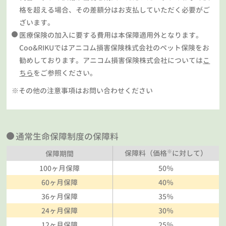
格を超える場合、その差額分はお支払していただく必要がご
ざいます。
医療保険の加入に要する費用は本保障適用外となります。
Coo&RIKUではアニコム損害保険株式会社のペット保険をお
勧めしております。アニコム損害保険株式会社については
こ
ちら
をご参照ください。
※その他の注意事項はお問い合わせください
通常生命保障制度の保障料
※
保障料（価格
に対して）
保障期間
100ヶ月保障
50％
60ヶ月保障
40％
36ヶ月保障
35％
24ヶ月保障
30％
12ヶ月保障
25％