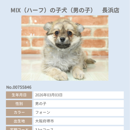
MIX（ハーフ）の子犬（男の子） 長浜店
No.00755846
生年月日
2026年03月03日
性別
男の子
カラー
フォーン
出生地
大阪府堺市
定期フード
3 kgコース