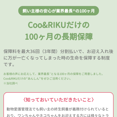
飼い主様の安心が業界最長
の100ヶ月
※
Coo&RIKUだけの
100ヶ月の長期保障
保障料を最大36回（3年間）分割払いで、お迎え入れ後
に万が一亡くなってしまった時の生命を保障する制度
です。
お客様の声にお応えして、業界最長
となる100ヶ月の保障をご用意しました。
※
Coo&RIKUだけの“あんしん”をぜひご活用ください。
※当社調べ
〈知っておいていただきたいこと〉
動物愛護管理法でも飼い主の終生飼養が義務付けられていると
おり、ワンちゃんやネコちゃんをお迎えする方には様々なトラ