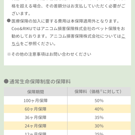
格を超える場合、その差額分はお支払していただく必要がご
ざいます。
医療保険の加入に要する費用は本保障適用外となります。
Coo&RIKUではアニコム損害保険株式会社のペット保険をお
勧めしております。アニコム損害保険株式会社については
こ
ちら
をご参照ください。
※その他の注意事項はお問い合わせください
通常生命保障制度の保障料
※
保障料（価格
に対して）
保障期間
100ヶ月保障
50％
60ヶ月保障
40％
36ヶ月保障
35％
24ヶ月保障
30％
12ヶ月保障
25％