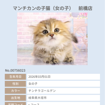
マンチカンの子猫（女の子） 前橋店
No.00756023
生年月日
2026年03月01日
性別
女の子
カラー
チンチラゴールデン
出生地
岐阜県大垣市
定期フード
s コース