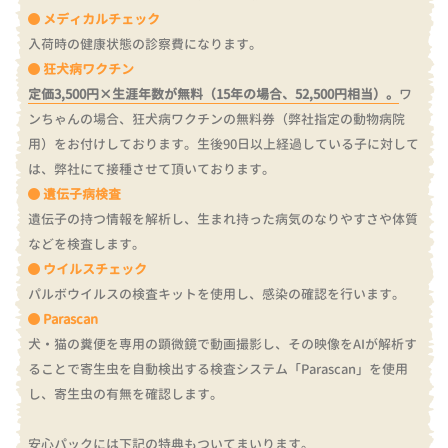
メディカルチェック
入荷時の健康状態の診察費になります。
狂犬病ワクチン
定価3,500円×生涯年数が無料（15年の場合、52,500円相当）。
ワ
ンちゃんの場合、狂犬病ワクチンの無料券（弊社指定の動物病院
用）をお付けしております。
生後90日以上経過している子に対して
は、弊社にて接種させて頂いております。
遺伝子病検査
遺伝子の持つ情報を解析し、生まれ持った病気のなりやすさや体質
などを検査します。
ウイルスチェック
パルボウイルスの検査キットを使用し、感染の確認を行います。
Parascan
犬・猫の糞便を専用の顕微鏡で動画撮影し、その映像をAIが解析す
ることで寄生虫を自動検出する検査システム「Parascan」を使用
し、寄生虫の有無を確認します。
安心パックには下記の特典もついてまいります。