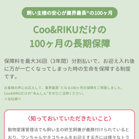
飼い主様の安心が業界最長
の100ヶ月
※
Coo&RIKUだけの
100ヶ月の長期保障
保障料を最大36回（3年間）分割払いで、お迎え入れ後
に万が一亡くなってしまった時の生命を保障する制度
です。
お客様の声にお応えして、業界最長
となる100ヶ月の保障をご用意しました。
※
Coo&RIKUだけの“あんしん”をぜひご活用ください。
※当社調べ
〈知っておいていただきたいこと〉
動物愛護管理法でも飼い主の終生飼養が義務付けられていると
おり、ワンちゃんやネコちゃんをお迎えする方には様々なトラ