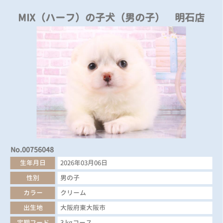
MIX（ハーフ）の子犬（男の子） 明石店
No.00756048
生年月日
2026年03月06日
性別
男の子
カラー
クリーム
出生地
大阪府東大阪市
定期フード
3 kgコース