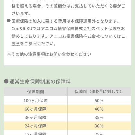
格を超える場合、その差額分はお支払していただく必要がご
ざいます。
医療保険の加入に要する費用は本保障適用外となります。
Coo&RIKUではアニコム損害保険株式会社のペット保険をお
勧めしております。アニコム損害保険株式会社については
こ
ちら
をご参照ください。
※その他の注意事項はお問い合わせください
通常生命保障制度の保障料
※
保障料（価格
に対して）
保障期間
100ヶ月保障
50％
60ヶ月保障
40％
36ヶ月保障
35％
24ヶ月保障
30％
12ヶ月保障
25％