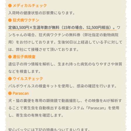
メディカルチェック
入荷時の健康状態の診察費になります。
狂犬病ワクチン
定価3,500円×生涯年数が無料（15年の場合、52,500円相当）。
ワ
ンちゃんの場合、狂犬病ワクチンの無料券（弊社指定の動物病院
用）をお付けしております。
生後90日以上経過している子に対して
は、弊社にて接種させて頂いております。
遺伝子病検査
遺伝子の持つ情報を解析し、生まれ持った病気のなりやすさや体質
などを検査します。
ウイルスチェック
パルボウイルスの検査キットを使用し、感染の確認を行います。
Parascan
犬・猫の糞便を専用の顕微鏡で動画撮影し、その映像をAIが解析す
ることで寄生虫を自動検出する検査システム「Parascan」を使用
し、寄生虫の有無を確認します。
安心パックには下記の特典もついてまいります。