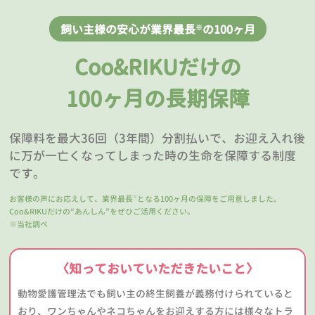
飼い主様の安心が業界最長
の100ヶ月
※
Coo&RIKUだけの
100ヶ月の長期保障
保障料を最大36回（3年間）分割払いで、お迎え入れ後
に万が一亡くなってしまった時の生命を保障する制度
です。
お客様の声にお応えして、業界最長
となる100ヶ月の保障をご用意しました。
※
Coo&RIKUだけの“あんしん”をぜひご活用ください。
※当社調べ
〈知っておいていただきたいこと〉
動物愛護管理法でも飼い主の終生飼養が義務付けられていると
おり、ワンちゃんやネコちゃんをお迎えする方には様々なトラ