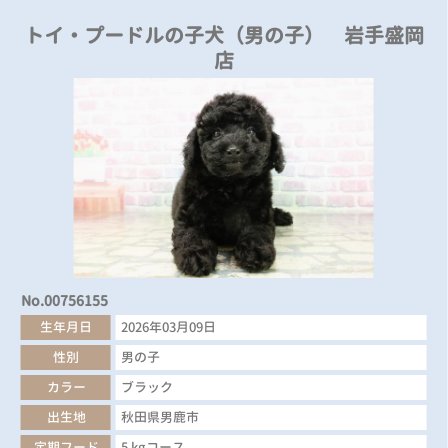
トイ・プードルの子犬（男の子） 岩手盛岡
店
No.00756155
生年月日
2026年03月09日
性別
男の子
カラー
ブラック
出生地
秋田県男鹿市
定期フード
5 kgコース