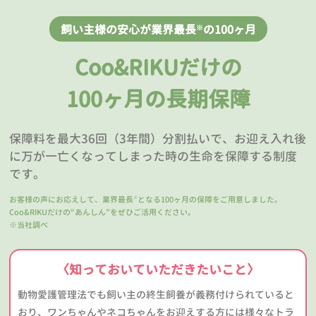
飼い主様の安心が業界最長
の100ヶ月
※
Coo&RIKUだけの
100ヶ月の長期保障
保障料を最大36回（3年間）分割払いで、お迎え入れ後
に万が一亡くなってしまった時の生命を保障する制度
です。
お客様の声にお応えして、業界最長
となる100ヶ月の保障をご用意しました。
※
Coo&RIKUだけの“あんしん”をぜひご活用ください。
※当社調べ
〈知っておいていただきたいこと〉
動物愛護管理法でも飼い主の終生飼養が義務付けられていると
おり、ワンちゃんやネコちゃんをお迎えする方には様々なトラ