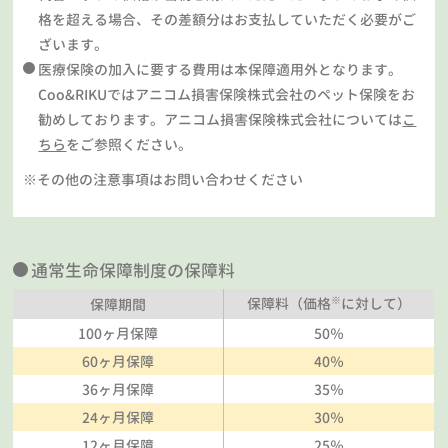
格を超える場合、その差額分はお支払していただく必要がご
ざいます。
医療保険の加入に要する費用は本保障適用外となります。
Coo&RIKUではアニコム損害保険株式会社のペット保険をお
勧めしております。アニコム損害保険株式会社については
こ
ちら
をご参照ください。
※その他の注意事項はお問い合わせください
通常生命保障制度の保障料
※
保障料（価格
に対して）
保障期間
100ヶ月保障
50％
60ヶ月保障
40％
36ヶ月保障
35％
24ヶ月保障
30％
12ヶ月保障
25％