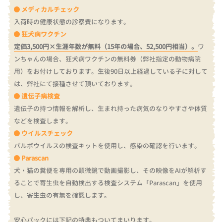
メディカルチェック
入荷時の健康状態の診察費になります。
狂犬病ワクチン
定価3,500円×生涯年数が無料（15年の場合、52,500円相当）。
ワ
ンちゃんの場合、狂犬病ワクチンの無料券（弊社指定の動物病院
用）をお付けしております。
生後90日以上経過している子に対して
は、弊社にて接種させて頂いております。
遺伝子病検査
遺伝子の持つ情報を解析し、生まれ持った病気のなりやすさや体質
などを検査します。
ウイルスチェック
パルボウイルスの検査キットを使用し、感染の確認を行います。
Parascan
犬・猫の糞便を専用の顕微鏡で動画撮影し、その映像をAIが解析す
ることで寄生虫を自動検出する検査システム「Parascan」を使用
し、寄生虫の有無を確認します。
安心パックには下記の特典もついてまいります。