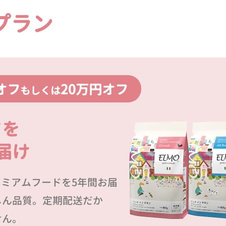
プラン
オフ
20万円オフ
もしくは
ドを
届け
プレミアムフードを5年間お届
しん品質。定期配送だか
せん。