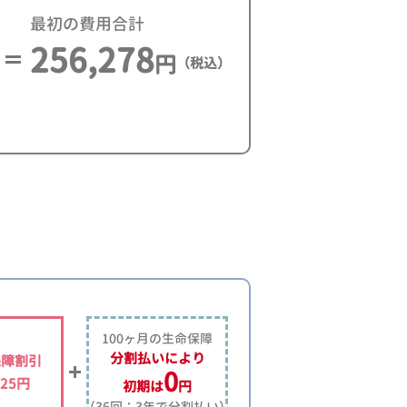
最初の費用合計
256,278
円
（税込）
100ヶ月の生命保障
分割払いにより
保障割引
0
225円
初期は
円
（36回：3年で分割払い）