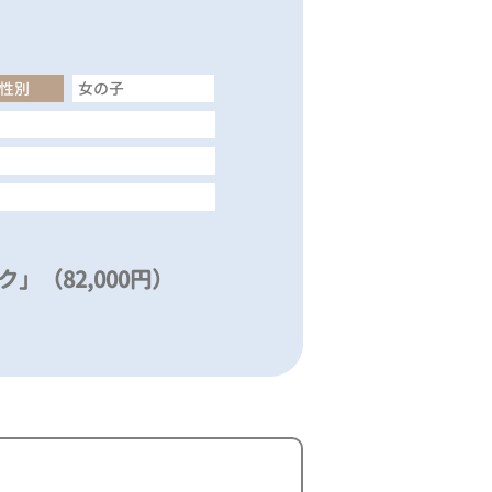
性別
女の子
」（82,000円）