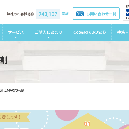
お
740,137
家族
お問い合わせ一覧
弊社のお客様総数
1
サービス
ご購入にあたり
Coo&RIKUの安心
特集・
%割
迎えMAX70%割