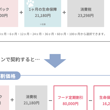
パック
1ヶ月の生命保障
消費税
000円
21,180円
23,298円
※任意
月・6ヶ月・12ヶ月・24ヶ月・36ヶ月・60ヶ月・100ヶ月から選択できます。
ランで
契約すると…
%割価格
ク
消費税
フード定期割引
生命
円
21,180円
80,000円
16,