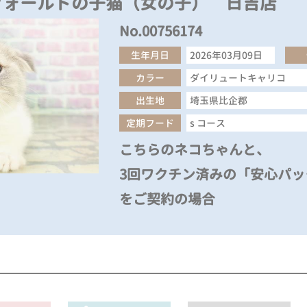
フォールドの子猫（女の子） 日吉店
No.00756174
生年月日
2026年03月09日
カラー
ダイリュートキャリコ
出生地
埼玉県比企郡
定期フード
s コース
こちらのネコちゃんと、
3回ワクチン済みの「安心パック
をご契約の場合