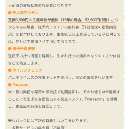
入荷時の健康状態の診察費になります。
狂犬病ワクチン
定価3,500円×生涯年数が無料（15年の場合、52,500円相当）。
ワ
ンちゃんの場合、狂犬病ワクチンの無料券（弊社指定の動物病院
用）をお付けしております。
生後90日以上経過している子に対して
は、弊社にて接種させて頂いております。
遺伝子病検査
遺伝子の持つ情報を解析し、生まれ持った病気のなりやすさや体質
などを検査します。
ウイルスチェック
パルボウイルスの検査キットを使用し、感染の確認を行います。
Parascan
犬・猫の糞便を専用の顕微鏡で動画撮影し、その映像をAIが解析す
ることで寄生虫を自動検出する検査システム「Parascan」を使用
し、寄生虫の有無を確認します。
安心パックには下記の特典もついてまいります。
・各種サービスの年会費（初年度）