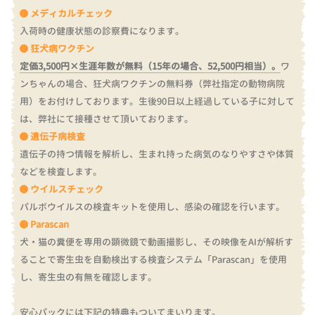
メディカルチェック
入荷時の健康状態の診察費になります。
狂犬病ワクチン
定価3,500円×生涯年数が無料（15年の場合、52,500円相当）。
ワ
ンちゃんの場合、狂犬病ワクチンの無料券（弊社指定の動物病院
用）をお付けしております。
生後90日以上経過している子に対して
は、弊社にて接種させて頂いております。
遺伝子病検査
遺伝子の持つ情報を解析し、生まれ持った病気のなりやすさや体質
などを検査します。
ウイルスチェック
パルボウイルスの検査キットを使用し、感染の確認を行います。
Parascan
犬・猫の糞便を専用の顕微鏡で動画撮影し、その映像をAIが解析す
ることで寄生虫を自動検出する検査システム「Parascan」を使用
し、寄生虫の有無を確認します。
安心パックには下記の特典もついてまいります。