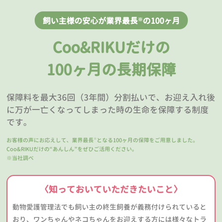
飼い主様の安心が業界最長
の100ヶ月
※
Coo&RIKUだけの
100ヶ月の長期保障
保障料を最大36回（3年間）分割払いで、お迎え入れ後
に万が一亡くなってしまった時の生命を保障する制度
です。
お客様の声にお応えして、業界最長
となる100ヶ月の保障をご用意しました。
※
Coo&RIKUだけの“あんしん”をぜひご活用ください。
※当社調べ
〈知っておいていただきたいこと〉
動物愛護管理法でも飼い主の終生飼養が義務付けられていると
おり、ワンちゃんやネコちゃんをお迎えする方には様々なトラ