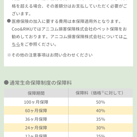
格を超える場合、その差額分はお支払していただく必要がご
ざいます。
医療保険の加入に要する費用は本保障適用外となります。
Coo&RIKUではアニコム損害保険株式会社のペット保険をお
勧めしております。アニコム損害保険株式会社については
こ
ちら
をご参照ください。
※その他の注意事項はお問い合わせください
通常生命保障制度の保障料
※
保障料（価格
に対して）
保障期間
100ヶ月保障
50％
60ヶ月保障
40％
36ヶ月保障
35％
24ヶ月保障
30％
12ヶ月保障
25％