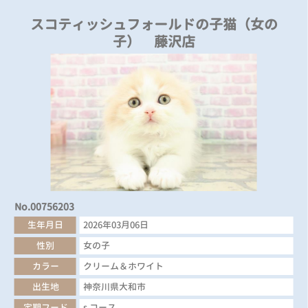
スコティッシュフォールドの子猫（女の
子） 藤沢店
No.00756203
生年月日
2026年03月06日
性別
女の子
カラー
クリーム＆ホワイト
出生地
神奈川県大和市
定期フード
s コース