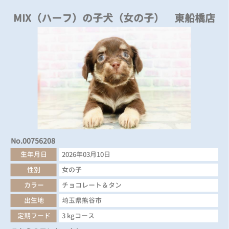
MIX（ハーフ）の子犬（女の子） 東船橋店
No.00756208
生年月日
2026年03月10日
性別
女の子
カラー
チョコレート＆タン
出生地
埼玉県熊谷市
定期フード
3 kgコース