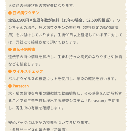
入荷時の健康状態の診察費になります。
狂犬病ワクチン
定価3,500円×生涯年数が無料（15年の場合、52,500円相当）。
ワ
ンちゃんの場合、狂犬病ワクチンの無料券（弊社指定の動物病院
用）をお付けしております。
生後90日以上経過している子に対して
は、弊社にて接種させて頂いております。
遺伝子病検査
遺伝子の持つ情報を解析し、生まれ持った病気のなりやすさや体質
などを検査します。
ウイルスチェック
パルボウイルスの検査キットを使用し、感染の確認を行います。
Parascan
犬・猫の糞便を専用の顕微鏡で動画撮影し、その映像をAIが解析す
ることで寄生虫を自動検出する検査システム「Parascan」を使用
し、寄生虫の有無を確認します。
安心パックには下記の特典もついてまいります。
・各種サービスの年会費（初年度）