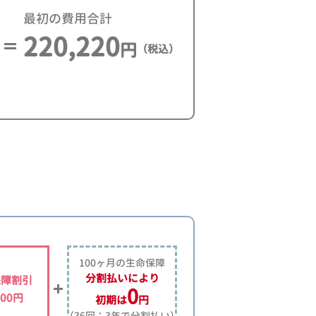
最初の費用合計
220,220
円
（税込）
100ヶ月の生命保障
分割払いにより
保障割引
0
500円
初期は
円
（36回：3年で分割払い）