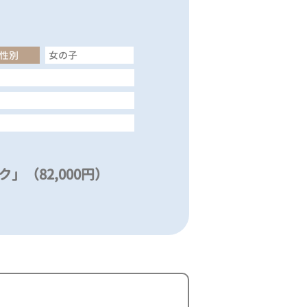
性別
女の子
」（82,000円）