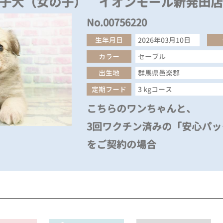
の子犬（女の子） イオンモール新発田店
No.00756220
生年月日
2026年03月10日
カラー
セーブル
出生地
群馬県邑楽郡
定期フード
3 kgコース
こちらのワンちゃんと、
3回ワクチン済みの「安心パック
をご契約の場合