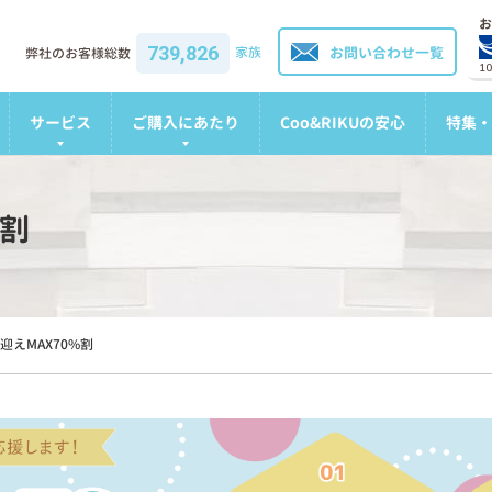
お
739,826
家族
お問い合わせ一覧
弊社のお客様総数
1
サービス
ご購入にあたり
Coo&RIKUの安心
特集・
%割
迎えMAX70%割