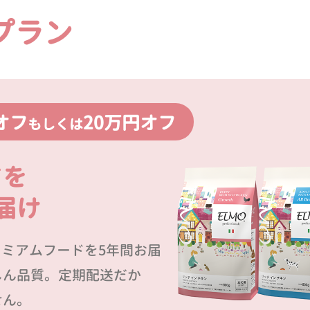
プラン
オフ
20万円オフ
もしくは
ドを
届け
プレミアムフードを5年間お届
しん品質。定期配送だか
せん。