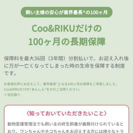
飼い主様の安心が業界最長
の100ヶ月
※
Coo&RIKUだけの
100ヶ月の長期保障
保障料を最大36回（3年間）分割払いで、お迎え入れ後
に万が一亡くなってしまった時の生命を保障する制度
です。
お客様の声にお応えして、業界最長
となる100ヶ月の保障をご用意しました。
※
Coo&RIKUだけの“あんしん”をぜひご活用ください。
※当社調べ
〈知っておいていただきたいこと〉
動物愛護管理法でも飼い主の終生飼養が義務付けられていると
おり、ワンちゃんやネコちゃんをお迎えする方には様々なトラ