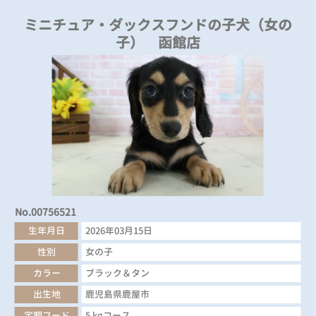
ミニチュア・ダックスフンドの子犬（女の
子） 函館店
No.00756521
生年月日
2026年03月15日
性別
女の子
カラー
ブラック＆タン
出生地
鹿児島県鹿屋市
定期フード
5 kgコース