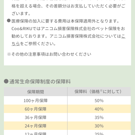
格を超える場合、その差額分はお支払していただく必要がご
ざいます。
医療保険の加入に要する費用は本保障適用外となります。
Coo&RIKUではアニコム損害保険株式会社のペット保険をお
勧めしております。アニコム損害保険株式会社については
こ
ちら
をご参照ください。
※その他の注意事項はお問い合わせください
通常生命保障制度の保障料
※
保障料（価格
に対して）
保障期間
100ヶ月保障
50％
60ヶ月保障
40％
36ヶ月保障
35％
24ヶ月保障
30％
12ヶ月保障
25％