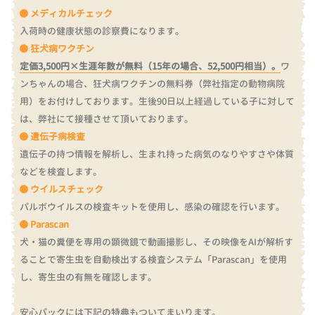
メディカルチェック
入荷時の健康状態の診察費になります。
狂犬病ワクチン
定価3,500円×生涯年数が無料（15年の場合、52,500円相当）。
ワ
ンちゃんの場合、狂犬病ワクチンの無料券（弊社指定の動物病院
用）をお付けしております。
生後90日以上経過している子に対して
は、弊社にて接種させて頂いております。
遺伝子病検査
遺伝子の持つ情報を解析し、生まれ持った病気のなりやすさや体質
などを検査します。
ウイルスチェック
パルボウイルスの検査キットを使用し、感染の確認を行います。
Parascan
犬・猫の糞便を専用の顕微鏡で動画撮影し、その映像をAIが解析す
ることで寄生虫を自動検出する検査システム「Parascan」を使用
し、寄生虫の有無を確認します。
安心パックには下記の特典もついてまいります。