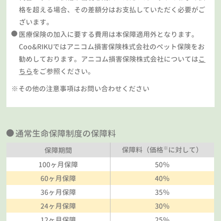
格を超える場合、その差額分はお支払していただく必要がご
ざいます。
医療保険の加入に要する費用は本保障適用外となります。
Coo&RIKUではアニコム損害保険株式会社のペット保険をお
勧めしております。アニコム損害保険株式会社については
こ
ちら
をご参照ください。
※その他の注意事項はお問い合わせください
通常生命保障制度の保障料
※
保障料（価格
に対して）
保障期間
100ヶ月保障
50％
60ヶ月保障
40％
36ヶ月保障
35％
24ヶ月保障
30％
12ヶ月保障
25％