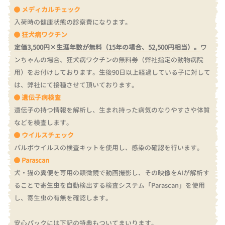
メディカルチェック
入荷時の健康状態の診察費になります。
狂犬病ワクチン
定価3,500円×生涯年数が無料（15年の場合、52,500円相当）。
ワ
ンちゃんの場合、狂犬病ワクチンの無料券（弊社指定の動物病院
用）をお付けしております。
生後90日以上経過している子に対して
は、弊社にて接種させて頂いております。
遺伝子病検査
遺伝子の持つ情報を解析し、生まれ持った病気のなりやすさや体質
などを検査します。
ウイルスチェック
パルボウイルスの検査キットを使用し、感染の確認を行います。
Parascan
犬・猫の糞便を専用の顕微鏡で動画撮影し、その映像をAIが解析す
ることで寄生虫を自動検出する検査システム「Parascan」を使用
し、寄生虫の有無を確認します。
安心パックには下記の特典もついてまいります。