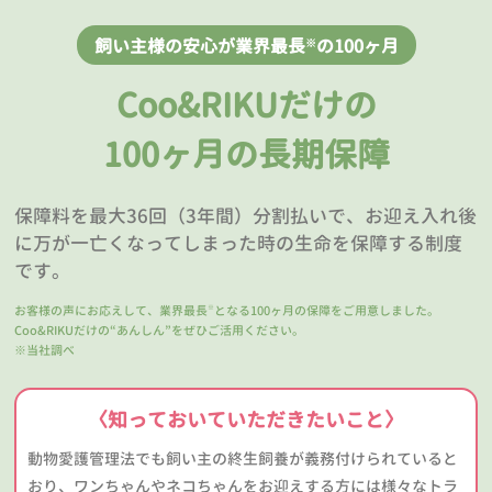
飼い主様の安心が業界最長
の100ヶ月
※
Coo&RIKUだけの
100ヶ月の長期保障
保障料を最大36回（3年間）分割払いで、お迎え入れ後
に万が一亡くなってしまった時の生命を保障する制度
です。
お客様の声にお応えして、業界最長
となる100ヶ月の保障をご用意しました。
※
Coo&RIKUだけの“あんしん”をぜひご活用ください。
※当社調べ
〈知っておいていただきたいこと〉
動物愛護管理法でも飼い主の終生飼養が義務付けられていると
おり、ワンちゃんやネコちゃんをお迎えする方には様々なトラ