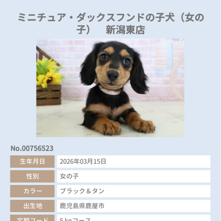
ミニチュア・ダックスフンドの子犬（女の
子） 新潟東店
No.00756523
生年月日
2026年03月15日
性別
女の子
カラー
ブラック＆タン
出生地
鹿児島県鹿屋市
定期フード
5 kgコース