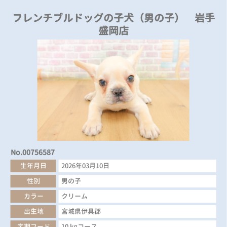
フレンチブルドッグの子犬（男の子） 岩手
盛岡店
No.00756587
生年月日
2026年03月10日
性別
男の子
カラー
クリーム
出生地
宮城県伊具郡
定期フード
10 kgコース