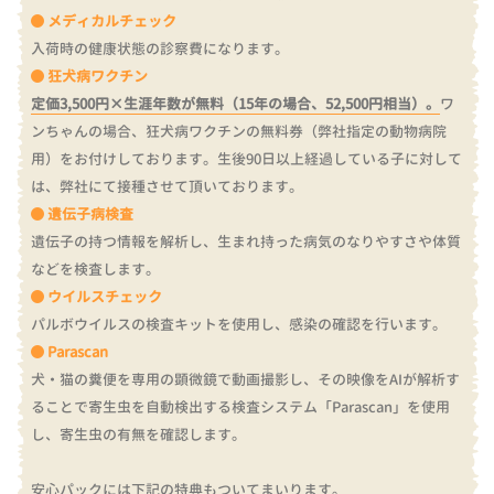
メディカルチェック
入荷時の健康状態の診察費になります。
狂犬病ワクチン
定価3,500円×生涯年数が無料（15年の場合、52,500円相当）。
ワ
ンちゃんの場合、狂犬病ワクチンの無料券（弊社指定の動物病院
用）をお付けしております。
生後90日以上経過している子に対して
は、弊社にて接種させて頂いております。
遺伝子病検査
遺伝子の持つ情報を解析し、生まれ持った病気のなりやすさや体質
などを検査します。
ウイルスチェック
パルボウイルスの検査キットを使用し、感染の確認を行います。
Parascan
犬・猫の糞便を専用の顕微鏡で動画撮影し、その映像をAIが解析す
ることで寄生虫を自動検出する検査システム「Parascan」を使用
し、寄生虫の有無を確認します。
安心パックには下記の特典もついてまいります。