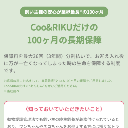
飼い主様の安心が業界最長
の100ヶ月
※
Coo&RIKUだけの
100ヶ月の長期保障
保障料を最大36回（3年間）分割払いで、お迎え入れ後
に万が一亡くなってしまった時の生命を保障する制度
です。
お客様の声にお応えして、業界最長
となる100ヶ月の保障をご用意しました。
※
Coo&RIKUだけの“あんしん”をぜひご活用ください。
※当社調べ
〈知っておいていただきたいこと〉
動物愛護管理法でも飼い主の終生飼養が義務付けられていると
おり、ワンちゃんやネコちゃんをお迎えする方には様々なトラ