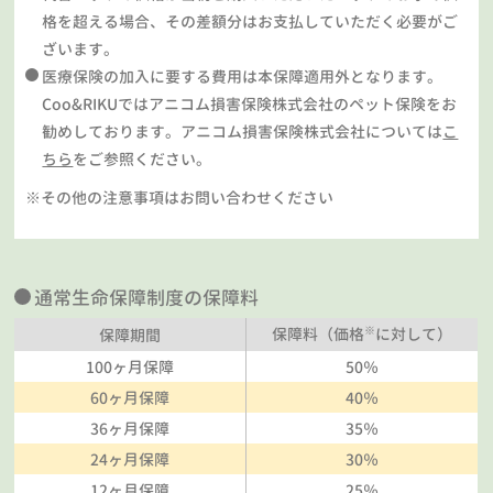
格を超える場合、その差額分はお支払していただく必要がご
ざいます。
医療保険の加入に要する費用は本保障適用外となります。
Coo&RIKUではアニコム損害保険株式会社のペット保険をお
勧めしております。アニコム損害保険株式会社については
こ
ちら
をご参照ください。
※その他の注意事項はお問い合わせください
通常生命保障制度の保障料
※
保障料（価格
に対して）
保障期間
100ヶ月保障
50％
60ヶ月保障
40％
36ヶ月保障
35％
24ヶ月保障
30％
12ヶ月保障
25％