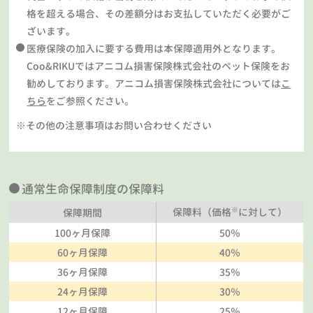
格を超える場合、その差額分はお支払していただく必要がご
ざいます。
医療保険の加入に要する費用は本保障適用外となります。
Coo&RIKUではアニコム損害保険株式会社のペット保険をお
勧めしております。アニコム損害保険株式会社については
こ
ちら
をご参照ください。
※その他の注意事項はお問い合わせください
通常生命保障制度の保障料
※
保障料（価格
に対して）
保障期間
100ヶ月保障
50％
60ヶ月保障
40％
36ヶ月保障
35％
24ヶ月保障
30％
12ヶ月保障
25％