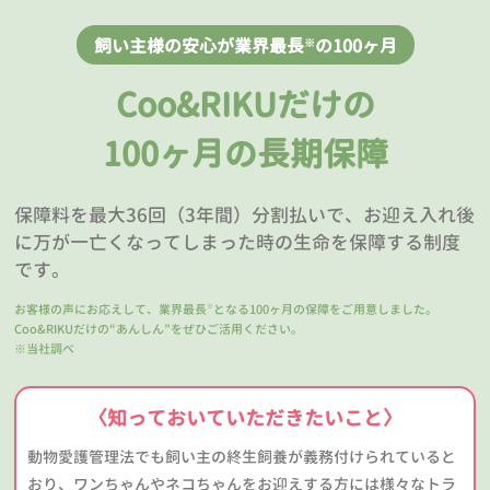
飼い主様の安心が業界最長
の100ヶ月
※
Coo&RIKUだけの
100ヶ月の長期保障
保障料を最大36回（3年間）分割払いで、お迎え入れ後
に万が一亡くなってしまった時の生命を保障する制度
です。
お客様の声にお応えして、業界最長
となる100ヶ月の保障をご用意しました。
※
Coo&RIKUだけの“あんしん”をぜひご活用ください。
※当社調べ
〈知っておいていただきたいこと〉
動物愛護管理法でも飼い主の終生飼養が義務付けられていると
おり、ワンちゃんやネコちゃんをお迎えする方には様々なトラ