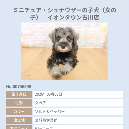
ミニチュア・シュナウザーの子犬（女の
子） イオンタウン古川店
No.00756598
生年月日
2026年03月03日
性別
女の子
カラー
ソルト＆ペッパー
出生地
宮城県伊具郡
定期フード
8 kgコース