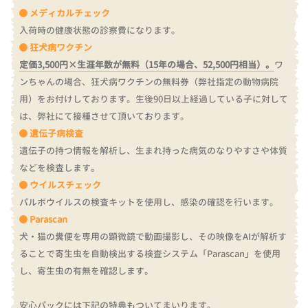
メディカルチェック
入荷時の健康状態の診察費になります。
狂犬病ワクチン
定価3,500円×生涯年数が無料（15年の場合、52,500円相当）。
ワ
ンちゃんの場合、狂犬病ワクチンの無料券（弊社指定の動物病院
用）をお付けしております。
生後90日以上経過している子に対して
は、弊社にて接種させて頂いております。
遺伝子病検査
遺伝子の持つ情報を解析し、生まれ持った病気のなりやすさや体質
などを検査します。
ウイルスチェック
パルボウイルスの検査キットを使用し、感染の確認を行います。
Parascan
犬・猫の糞便を専用の顕微鏡で動画撮影し、その映像をAIが解析す
ることで寄生虫を自動検出する検査システム「Parascan」を使用
し、寄生虫の有無を確認します。
安心パックには下記の特典もついてまいります。