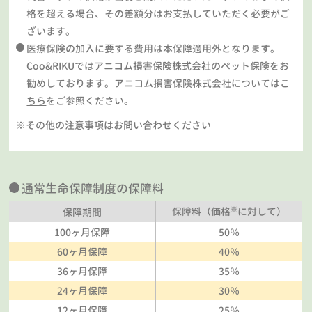
格を超える場合、その差額分はお支払していただく必要がご
ざいます。
医療保険の加入に要する費用は本保障適用外となります。
Coo&RIKUではアニコム損害保険株式会社のペット保険をお
勧めしております。アニコム損害保険株式会社については
こ
ちら
をご参照ください。
※その他の注意事項はお問い合わせください
通常生命保障制度の保障料
※
保障料（価格
に対して）
保障期間
100ヶ月保障
50％
60ヶ月保障
40％
36ヶ月保障
35％
24ヶ月保障
30％
12ヶ月保障
25％