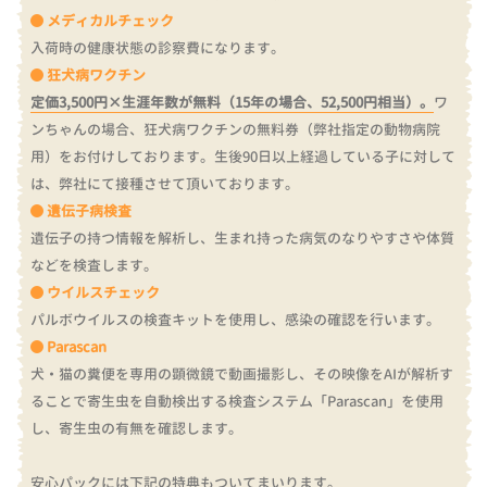
メディカルチェック
入荷時の健康状態の診察費になります。
狂犬病ワクチン
定価3,500円×生涯年数が無料（15年の場合、52,500円相当）。
ワ
ンちゃんの場合、狂犬病ワクチンの無料券（弊社指定の動物病院
用）をお付けしております。
生後90日以上経過している子に対して
は、弊社にて接種させて頂いております。
遺伝子病検査
遺伝子の持つ情報を解析し、生まれ持った病気のなりやすさや体質
などを検査します。
ウイルスチェック
パルボウイルスの検査キットを使用し、感染の確認を行います。
Parascan
犬・猫の糞便を専用の顕微鏡で動画撮影し、その映像をAIが解析す
ることで寄生虫を自動検出する検査システム「Parascan」を使用
し、寄生虫の有無を確認します。
安心パックには下記の特典もついてまいります。