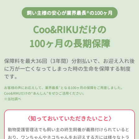
飼い主様の安心が業界最長
の100ヶ月
※
Coo&RIKUだけの
100ヶ月の長期保障
保障料を最大36回（3年間）分割払いで、お迎え入れ後
に万が一亡くなってしまった時の生命を保障する制度
です。
お客様の声にお応えして、業界最長
となる100ヶ月の保障をご用意しました。
※
Coo&RIKUだけの“あんしん”をぜひご活用ください。
※当社調べ
〈知っておいていただきたいこと〉
動物愛護管理法でも飼い主の終生飼養が義務付けられていると
おり、ワンちゃんやネコちゃんをお迎えする方には様々なトラ