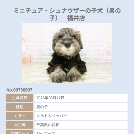
ミニチュア・シュナウザーの子犬（男の
子） 福井店
No.00756607
生年月日
2026年03月12日
性別
男の子
カラー
ソルト＆ペッパー
出生地
千葉県山武郡
定期フード
8 kgコース