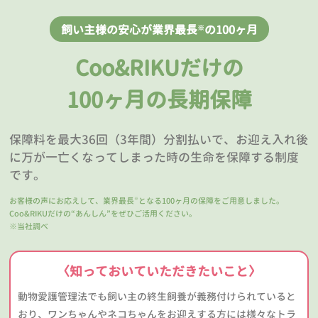
飼い主様の安心が業界最長
の100ヶ月
※
Coo&RIKUだけの
100ヶ月の長期保障
保障料を最大36回（3年間）分割払いで、お迎え入れ後
に万が一亡くなってしまった時の生命を保障する制度
です。
お客様の声にお応えして、業界最長
となる100ヶ月の保障をご用意しました。
※
Coo&RIKUだけの“あんしん”をぜひご活用ください。
※当社調べ
〈知っておいていただきたいこと〉
動物愛護管理法でも飼い主の終生飼養が義務付けられていると
おり、ワンちゃんやネコちゃんをお迎えする方には様々なトラ