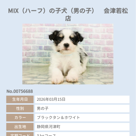
MIX（ハーフ）の子犬（男の子） 会津若松
店
No.00756688
生年月日
2026年03月15日
性別
男の子
カラー
ブラックタン＆ホワイト
出生地
静岡県河津町
定期フード
3 kgコース