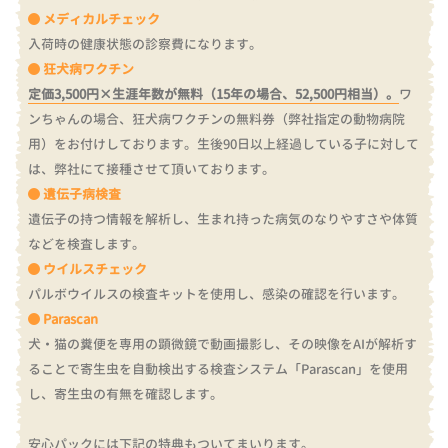
メディカルチェック
入荷時の健康状態の診察費になります。
狂犬病ワクチン
定価3,500円×生涯年数が無料（15年の場合、52,500円相当）。
ワ
ンちゃんの場合、狂犬病ワクチンの無料券（弊社指定の動物病院
用）をお付けしております。
生後90日以上経過している子に対して
は、弊社にて接種させて頂いております。
遺伝子病検査
遺伝子の持つ情報を解析し、生まれ持った病気のなりやすさや体質
などを検査します。
ウイルスチェック
パルボウイルスの検査キットを使用し、感染の確認を行います。
Parascan
犬・猫の糞便を専用の顕微鏡で動画撮影し、その映像をAIが解析す
ることで寄生虫を自動検出する検査システム「Parascan」を使用
し、寄生虫の有無を確認します。
安心パックには下記の特典もついてまいります。