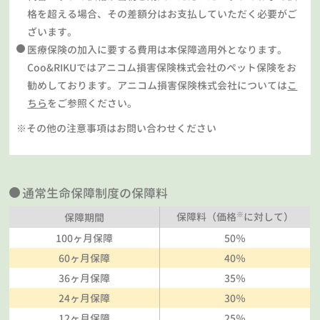
格を超える場合、その差額分はお支払していただく必要がご
ざいます。
医療保険の加入に要する費用は本保障適用外となります。
Coo&RIKUではアニコム損害保険株式会社のペット保険をお
勧めしております。アニコム損害保険株式会社については
こ
ちら
をご参照ください。
※その他の注意事項はお問い合わせください
通常生命保障制度の保障料
※
保障料（価格
に対して）
保障期間
100ヶ月保障
50％
60ヶ月保障
40％
36ヶ月保障
35％
24ヶ月保障
30％
12ヶ月保障
25％