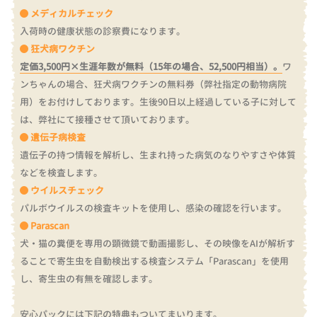
メディカルチェック
入荷時の健康状態の診察費になります。
狂犬病ワクチン
定価3,500円×生涯年数が無料（15年の場合、52,500円相当）。
ワ
ンちゃんの場合、狂犬病ワクチンの無料券（弊社指定の動物病院
用）をお付けしております。
生後90日以上経過している子に対して
は、弊社にて接種させて頂いております。
遺伝子病検査
遺伝子の持つ情報を解析し、生まれ持った病気のなりやすさや体質
などを検査します。
ウイルスチェック
パルボウイルスの検査キットを使用し、感染の確認を行います。
Parascan
犬・猫の糞便を専用の顕微鏡で動画撮影し、その映像をAIが解析す
ることで寄生虫を自動検出する検査システム「Parascan」を使用
し、寄生虫の有無を確認します。
安心パックには下記の特典もついてまいります。