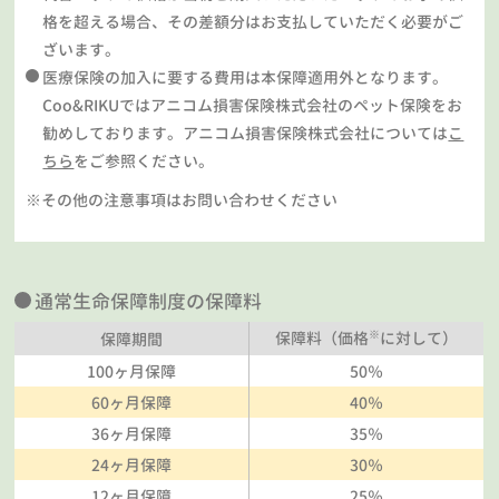
格を超える場合、その差額分はお支払していただく必要がご
ざいます。
医療保険の加入に要する費用は本保障適用外となります。
Coo&RIKUではアニコム損害保険株式会社のペット保険をお
勧めしております。アニコム損害保険株式会社については
こ
ちら
をご参照ください。
※その他の注意事項はお問い合わせください
通常生命保障制度の保障料
※
保障料（価格
に対して）
保障期間
100ヶ月保障
50％
60ヶ月保障
40％
36ヶ月保障
35％
24ヶ月保障
30％
12ヶ月保障
25％