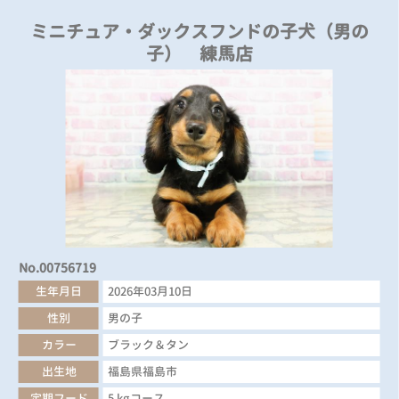
ミニチュア・ダックスフンドの子犬（男の
子） 練馬店
No.00756719
生年月日
2026年03月10日
性別
男の子
カラー
ブラック＆タン
出生地
福島県福島市
定期フード
5 kgコース