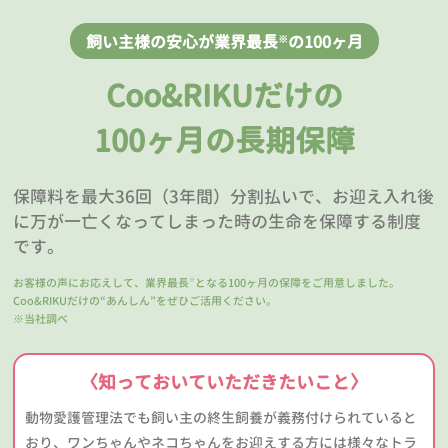
飼い主様の安心が業界最長
の100ヶ月
※
Coo&RIKUだけの
100ヶ月の長期保障
保障料を最大36回（3年間）分割払いで、お迎え入れ後
に万が一亡くなってしまった時の生命を保障する制度
です。
お客様の声にお応えして、業界最長
となる100ヶ月の保障をご用意しました。
※
Coo&RIKUだけの“あんしん”をぜひご活用ください。
※当社調べ
〈知っておいていただきたいこと〉
動物愛護管理法でも飼い主の終生飼養が義務付けられていると
おり、ワンちゃんやネコちゃんをお迎えする方には様々なトラ