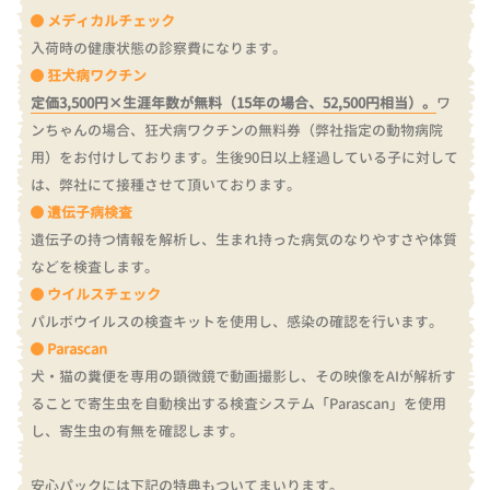
メディカルチェック
入荷時の健康状態の診察費になります。
狂犬病ワクチン
定価3,500円×生涯年数が無料（15年の場合、52,500円相当）。
ワ
ンちゃんの場合、狂犬病ワクチンの無料券（弊社指定の動物病院
用）をお付けしております。
生後90日以上経過している子に対して
は、弊社にて接種させて頂いております。
遺伝子病検査
遺伝子の持つ情報を解析し、生まれ持った病気のなりやすさや体質
などを検査します。
ウイルスチェック
パルボウイルスの検査キットを使用し、感染の確認を行います。
Parascan
犬・猫の糞便を専用の顕微鏡で動画撮影し、その映像をAIが解析す
ることで寄生虫を自動検出する検査システム「Parascan」を使用
し、寄生虫の有無を確認します。
安心パックには下記の特典もついてまいります。