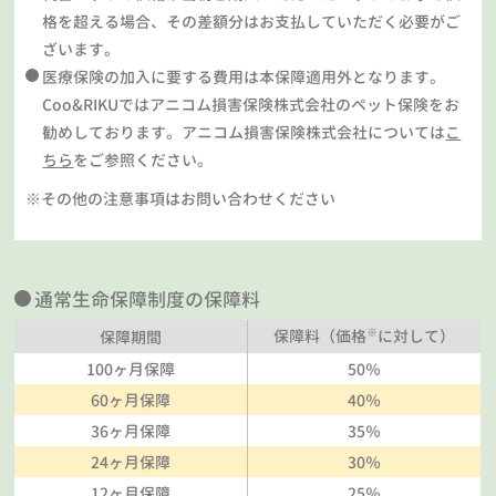
格を超える場合、その差額分はお支払していただく必要がご
ざいます。
医療保険の加入に要する費用は本保障適用外となります。
Coo&RIKUではアニコム損害保険株式会社のペット保険をお
勧めしております。アニコム損害保険株式会社については
こ
ちら
をご参照ください。
※その他の注意事項はお問い合わせください
通常生命保障制度の保障料
※
保障料（価格
に対して）
保障期間
100ヶ月保障
50％
60ヶ月保障
40％
36ヶ月保障
35％
24ヶ月保障
30％
12ヶ月保障
25％