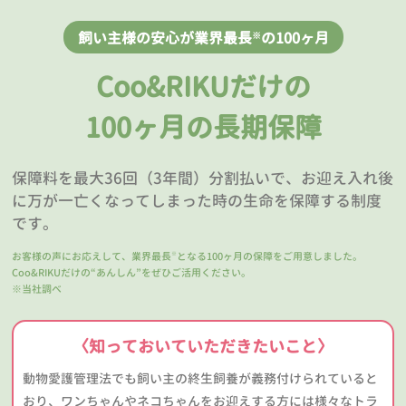
飼い主様の安心が業界最長
の100ヶ月
※
Coo&RIKUだけの
100ヶ月の長期保障
保障料を最大36回（3年間）分割払いで、お迎え入れ後
に万が一亡くなってしまった時の生命を保障する制度
です。
お客様の声にお応えして、業界最長
となる100ヶ月の保障をご用意しました。
※
Coo&RIKUだけの“あんしん”をぜひご活用ください。
※当社調べ
〈知っておいていただきたいこと〉
動物愛護管理法でも飼い主の終生飼養が義務付けられていると
おり、ワンちゃんやネコちゃんをお迎えする方には様々なトラ