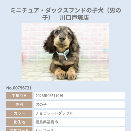
ミニチュア・ダックスフンドの子犬（男の
子） 川口戸塚店
No.00756721
生年月日
2026年03月10日
性別
男の子
カラー
チョコレートダップル
出生地
福島県福島市
定期フード
5 kgコース