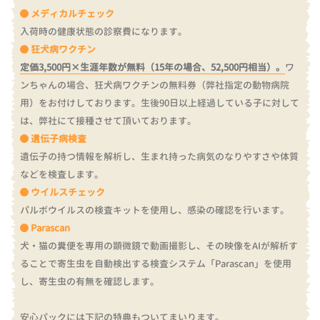
メディカルチェック
入荷時の健康状態の診察費になります。
狂犬病ワクチン
定価3,500円×生涯年数が無料（15年の場合、52,500円相当）。
ワ
ンちゃんの場合、狂犬病ワクチンの無料券（弊社指定の動物病院
用）をお付けしております。
生後90日以上経過している子に対して
は、弊社にて接種させて頂いております。
遺伝子病検査
遺伝子の持つ情報を解析し、生まれ持った病気のなりやすさや体質
などを検査します。
ウイルスチェック
パルボウイルスの検査キットを使用し、感染の確認を行います。
Parascan
犬・猫の糞便を専用の顕微鏡で動画撮影し、その映像をAIが解析す
ることで寄生虫を自動検出する検査システム「Parascan」を使用
し、寄生虫の有無を確認します。
安心パックには下記の特典もついてまいります。