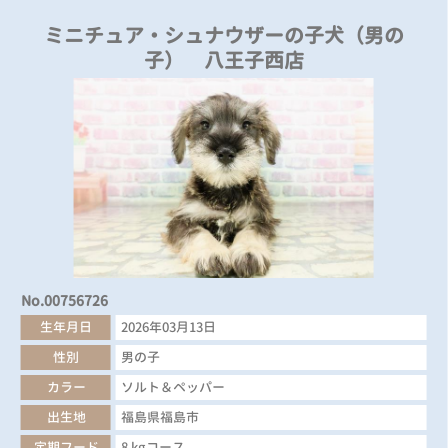
ミニチュア・シュナウザーの子犬（男の
子） 八王子西店
No.00756726
生年月日
2026年03月13日
性別
男の子
カラー
ソルト＆ペッパー
出生地
福島県福島市
定期フード
8 kgコース