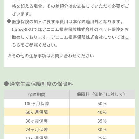
格を超える場合、その差額分はお支払していただく必要がご
ざいます。
医療保険の加入に要する費用は本保障適用外となります。
Coo&RIKUではアニコム損害保険株式会社のペット保険をお
勧めしております。アニコム損害保険株式会社については
こ
ちら
をご参照ください。
※その他の注意事項はお問い合わせください
通常生命保障制度の保障料
※
保障料（価格
に対して）
保障期間
100ヶ月保障
50％
60ヶ月保障
40％
36ヶ月保障
35％
24ヶ月保障
30％
12ヶ月保障
25％