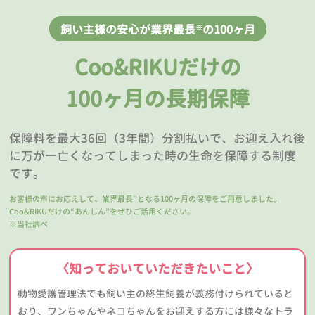
飼い主様の安心が業界最長
の100ヶ月
※
Coo&RIKUだけの
100ヶ月の長期保障
保障料を最大36回（3年間）分割払いで、お迎え入れ後
に万が一亡くなってしまった時の生命を保障する制度
です。
お客様の声にお応えして、業界最長
となる100ヶ月の保障をご用意しました。
※
Coo&RIKUだけの“あんしん”をぜひご活用ください。
※当社調べ
〈知っておいていただきたいこと〉
動物愛護管理法でも飼い主の終生飼養が義務付けられていると
おり、ワンちゃんやネコちゃんをお迎えする方には様々なトラ