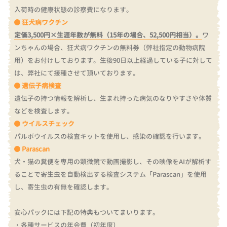
入荷時の健康状態の診察費になります。
狂犬病ワクチン
定価3,500円×生涯年数が無料（15年の場合、52,500円相当）。
ワ
ンちゃんの場合、狂犬病ワクチンの無料券（弊社指定の動物病院
用）をお付けしております。
生後90日以上経過している子に対して
は、弊社にて接種させて頂いております。
遺伝子病検査
遺伝子の持つ情報を解析し、生まれ持った病気のなりやすさや体質
などを検査します。
ウイルスチェック
パルボウイルスの検査キットを使用し、感染の確認を行います。
Parascan
犬・猫の糞便を専用の顕微鏡で動画撮影し、その映像をAIが解析す
ることで寄生虫を自動検出する検査システム「Parascan」を使用
し、寄生虫の有無を確認します。
安心パックには下記の特典もついてまいります。
・各種サービスの年会費（初年度）