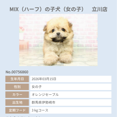
MIX（ハーフ）の子犬（女の子） 立川店
No.00756860
生年月日
2026年03月15日
性別
女の子
カラー
オレンジセーブル
出生地
群馬県伊勢崎市
定期フード
3 kgコース