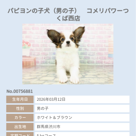
パピヨンの子犬（男の子） コメリパワーつ
くば西店
No.00756881
生年月日
2026年03月12日
性別
男の子
カラー
ホワイト＆ブラウン
出生地
群馬県渋川市
定期フード
5 kgコース