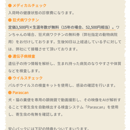
メディカルチェック
入荷時の健康状態の診察費になります。
狂犬病ワクチン
定価3,500円×生涯年数が無料（15年の場合、52,500円相当）。
ワ
ンちゃんの場合、狂犬病ワクチンの無料券（弊社指定の動物病院
用）をお付けしております。
生後90日以上経過している子に対して
は、弊社にて接種させて頂いております。
遺伝子病検査
遺伝子の持つ情報を解析し、生まれ持った病気のなりやすさや体質
などを検査します。
ウイルスチェック
パルボウイルスの検査キットを使用し、感染の確認を行います。
Parascan
犬・猫の糞便を専用の顕微鏡で動画撮影し、その映像をAIが解析す
ることで寄生虫を自動検出する検査システム「Parascan」を使用
し、寄生虫の有無を確認します。
安心パックには下記の特典もついてまいります。