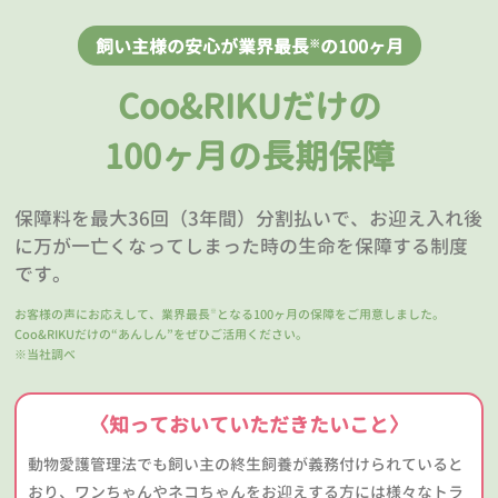
飼い主様の安心が業界最長
の100ヶ月
※
Coo&RIKUだけの
100ヶ月の長期保障
保障料を最大36回（3年間）分割払いで、お迎え入れ後
に万が一亡くなってしまった時の生命を保障する制度
です。
お客様の声にお応えして、業界最長
となる100ヶ月の保障をご用意しました。
※
Coo&RIKUだけの“あんしん”をぜひご活用ください。
※当社調べ
〈知っておいていただきたいこと〉
動物愛護管理法でも飼い主の終生飼養が義務付けられていると
おり、ワンちゃんやネコちゃんをお迎えする方には様々なトラ