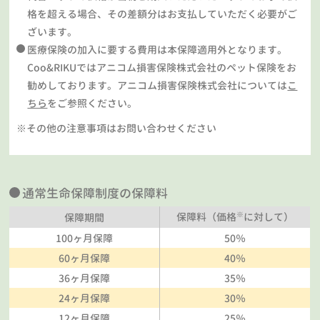
格を超える場合、その差額分はお支払していただく必要がご
ざいます。
医療保険の加入に要する費用は本保障適用外となります。
Coo&RIKUではアニコム損害保険株式会社のペット保険をお
勧めしております。アニコム損害保険株式会社については
こ
ちら
をご参照ください。
※その他の注意事項はお問い合わせください
通常生命保障制度の保障料
※
保障料（価格
に対して）
保障期間
100ヶ月保障
50％
60ヶ月保障
40％
36ヶ月保障
35％
24ヶ月保障
30％
12ヶ月保障
25％