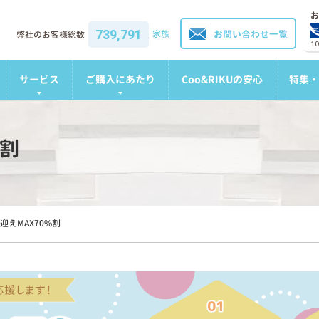
お
739,791
家族
お問い合わせ一覧
弊社のお客様総数
1
サービス
ご購入にあたり
Coo&RIKUの安心
特集・
%割
迎えMAX70%割