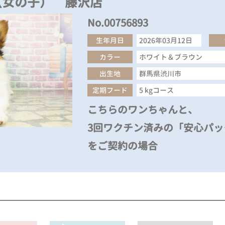
（女の子） 藤沢店
No.00756893
生年月日
2026年03月12日
カラー
ホワイト＆ブラウン
出生地
群馬県渋川市
定期フード
5 kgコース
こちらのワンちゃんと、
3回ワクチン済みの「安心パック
をご契約の場合