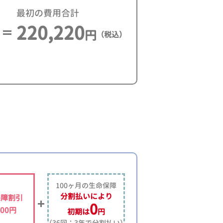
最初の費用合計
220,220
円
（税込）
100ヶ月の生命保障
分割払いにより
保障割引
0
500円
初期は
円
（36回：3年で分割払い）