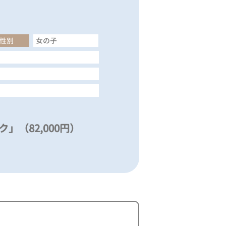
性別
女の子
」（82,000円）