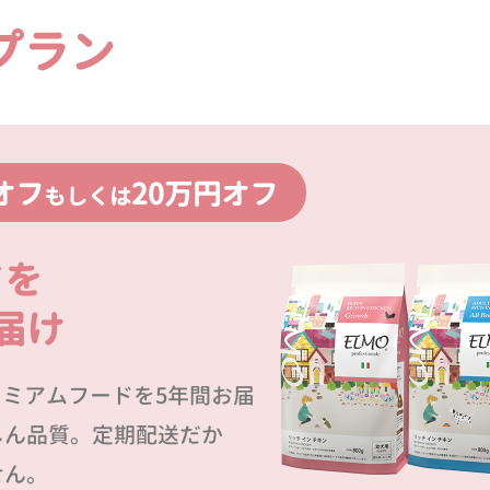
プラン
オフ
20万円オフ
もしくは
ドを
届け
プレミアムフードを5年間お届
しん品質。定期配送だか
せん。