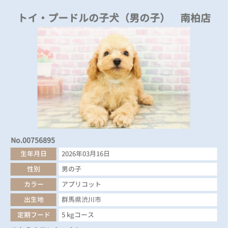
トイ・プードルの子犬（男の子） 南柏店
No.00756895
生年月日
2026年03月16日
性別
男の子
カラー
アプリコット
出生地
群馬県渋川市
定期フード
5 kgコース