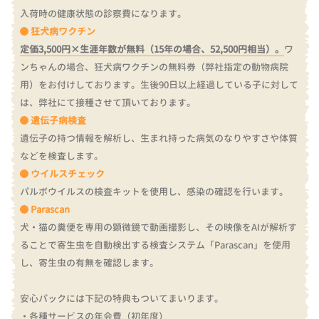
入荷時の健康状態の診察費になります。
狂犬病ワクチン
定価3,500円×生涯年数が無料（15年の場合、52,500円相当）。
ワ
ンちゃんの場合、狂犬病ワクチンの無料券（弊社指定の動物病院
用）をお付けしております。
生後90日以上経過している子に対して
は、弊社にて接種させて頂いております。
遺伝子病検査
遺伝子の持つ情報を解析し、生まれ持った病気のなりやすさや体質
などを検査します。
ウイルスチェック
パルボウイルスの検査キットを使用し、感染の確認を行います。
Parascan
犬・猫の糞便を専用の顕微鏡で動画撮影し、その映像をAIが解析す
ることで寄生虫を自動検出する検査システム「Parascan」を使用
し、寄生虫の有無を確認します。
安心パックには下記の特典もついてまいります。
・各種サービスの年会費（初年度）