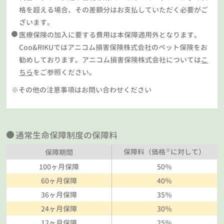
格を超える場合、その差額分はお支払していただく必要がご
ざいます。
医療保険の加入に要する費用は本保障適用外となります。
Coo&RIKUではアニコム損害保険株式会社のペット保険をお
勧めしております。アニコム損害保険株式会社については
こ
ちら
をご参照ください。
※その他の注意事項はお問い合わせください
通常生命保障制度の保障料
※
保障料（価格
に対して）
保障期間
100ヶ月保障
50％
60ヶ月保障
40％
36ヶ月保障
35％
24ヶ月保障
30％
12ヶ月保障
25％