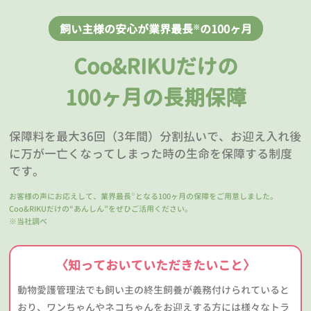
飼い主様の安心が業界最長
の100ヶ月
※
Coo&RIKUだけの
100ヶ月の長期保障
保障料を最大36回（3年間）分割払いで、お迎え入れ後
に万が一亡くなってしまった時の生命を保障する制度
です。
お客様の声にお応えして、業界最長
となる100ヶ月の保障をご用意しました。
※
Coo&RIKUだけの“あんしん”をぜひご活用ください。
※当社調べ
〈知っておいていただきたいこと〉
動物愛護管理法でも飼い主の終生飼養が義務付けられていると
おり、ワンちゃんやネコちゃんをお迎えする方には様々なトラ