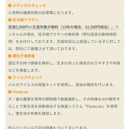
メディカルチェック
入荷時の健康状態の診察費になります。
狂犬病ワクチン
定価3,500円×生涯年数が無料（15年の場合、52,500円相当）。
ワ
ンちゃんの場合、狂犬病ワクチンの無料券（弊社指定の動物病院
用）をお付けしております。
生後90日以上経過している子に対して
は、弊社にて接種させて頂いております。
遺伝子病検査
遺伝子の持つ情報を解析し、生まれ持った病気のなりやすさや体質
などを検査します。
ウイルスチェック
パルボウイルスの検査キットを使用し、感染の確認を行います。
Parascan
犬・猫の糞便を専用の顕微鏡で動画撮影し、その映像をAIが解析す
ることで寄生虫を自動検出する検査システム「Parascan」を使用
し、寄生虫の有無を確認します。
安心パックには下記の特典もついてまいります。