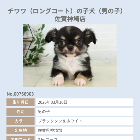
チワワ（ロングコート）の子犬（男の子）
佐賀神埼店
No.00756903
生年月日
2026年03月16日
性別
男の子
カラー
ブラックタン＆ホワイト
出生地
佐賀県神埼郡
定期フード
3 kgコース