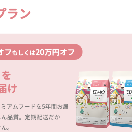
プラン
オフ
20万円オフ
もしくは
ドを
届け
プレミアムフードを5年間お届
しん品質。定期配送だか
せん。