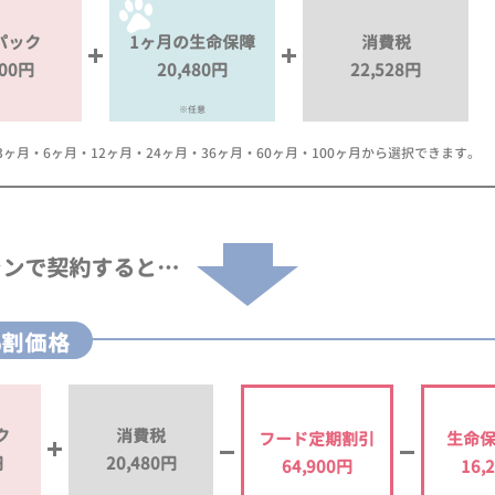
パック
1ヶ月の生命保障
消費税
000円
20,480円
22,528円
※任意
月・6ヶ月・12ヶ月・24ヶ月・36ヶ月・60ヶ月・100ヶ月から選択できます。
ランで
契約すると…
%割価格
ク
消費税
フード定期割引
生命
円
20,480円
64,900円
16,