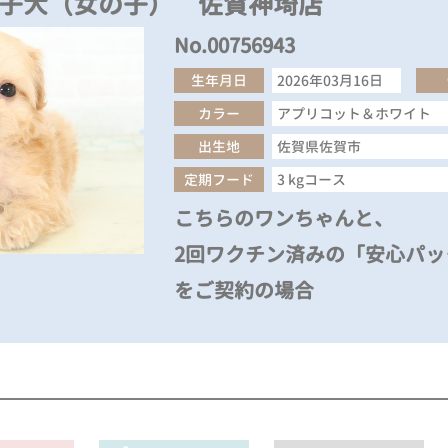
の子犬（女の子） 佐賀神埼店
No.00756943
生年月日
2026年03月16日
カラー
アプリコット＆ホワイト
出生地
佐賀県佐賀市
定期フード
3 kgコース
こちらのワンちゃんと、
2回ワクチン済みの「安心パック
をご契約の場合