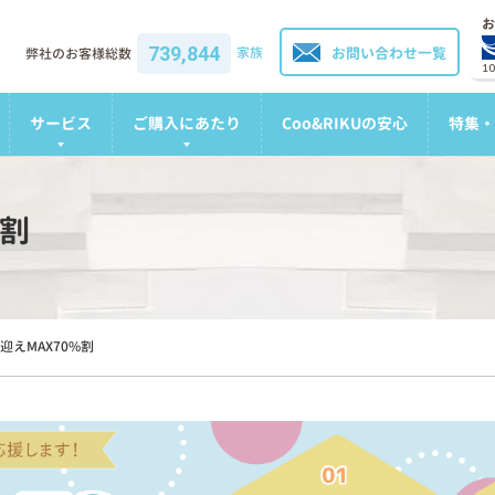
お
739,844
家族
お問い合わせ一覧
弊社のお客様総数
1
サービス
ご購入にあたり
Coo&RIKUの安心
特集・
%割
迎えMAX70%割