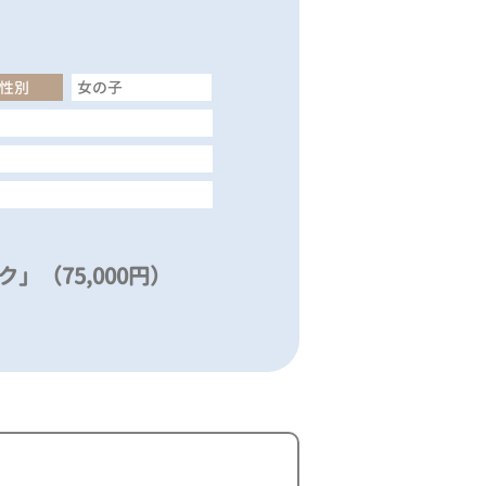
性別
女の子
」（75,000円）