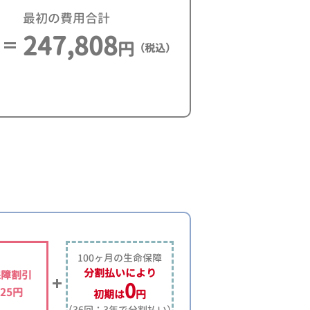
最初の費用合計
247,808
円
（税込）
100ヶ月の生命保障
分割払いにより
保障割引
0
225円
初期は
円
（36回：3年で分割払い）